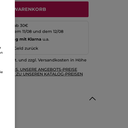
N DEN WARENKORB
kosten ab 30€
schen dem 11/08 und dem 12/08
echnung mit Klarna
u.a.
r
n oder Geld zurück
an
l. MwSt. und zzgl. Versandkosten in Höhe
RE AGBS. UNSERE ANGEBOTS-PREISE
ie
GLEICH ZU UNSEREN KATALOG-PREISEN