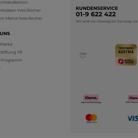
htskollektion
KUNDENSERVICE
nkideen Yves Rocher
01-9 622 422
ion Monoi Yves Rocher
Wir sind von Montag bis Samstag von 0
 UNS
 Marke
stiftung YR
te Programm
e