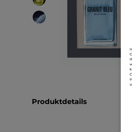
I
C
I
v
k
C
i
u
Produktdetails