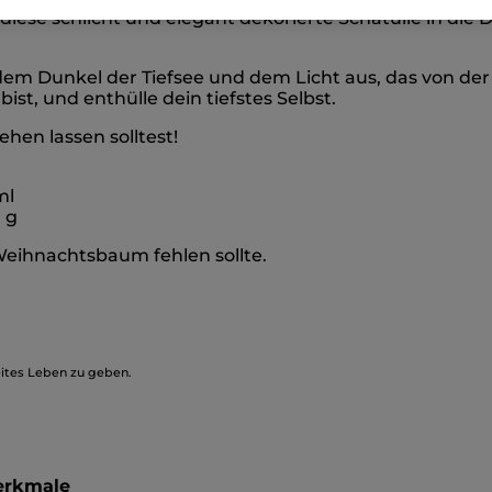
 diese schlicht und elegant dekorierte Schatulle in die
 dem Dunkel der Tiefsee und dem Licht aus, das von der
ist, und enthülle dein tiefstes Selbst.
ehen lassen solltest!
ml
 g
Weihnachtsbaum fehlen sollte.
eites Leben zu geben.
erkmale