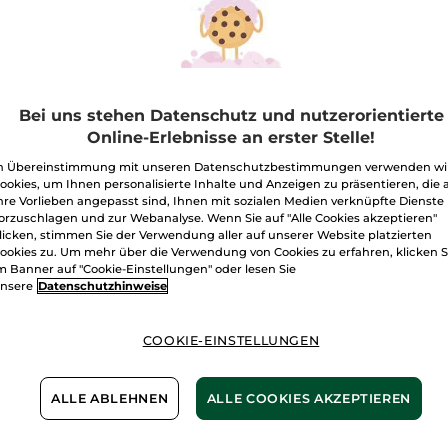
Bleu –
Geschenkbox
I
Freie Versand
Lieferung zwi
Bei uns stehen Datenschutz und nutzerorientierte
Online-Erlebnisse an erster Stelle!
Zahlung per
R
n Übereinstimmung mit unseren Datenschutzbestimmungen verwenden wi
100 % zufriede
ookies, um Ihnen personalisierte Inhalte und Anzeigen zu präsentieren, die 
hre Vorlieben angepasst sind, Ihnen mit sozialen Medien verknüpfte Dienste
Preisangaben ink
orzuschlagen und zur Webanalyse. Wenn Sie auf "Alle Cookies akzeptieren"
von 3,99 €
licken, stimmen Sie der Verwendung aller auf unserer Website platzierten
ES GELTEN UNSE
ookies zu. Um mehr über die Verwendung von Cookies zu erfahren, klicken S
WERDEN IM VER
m Banner auf "Cookie-Einstellungen" oder lesen Sie
BERECHNET.
nsere
Datenschutzhinweise
COOKIE-EINSTELLUNGEN
Mit Liebe in Frankreich
ALLE ABLEHNEN
ALLE COOKIES AKZEPTIEREN
hergestellt