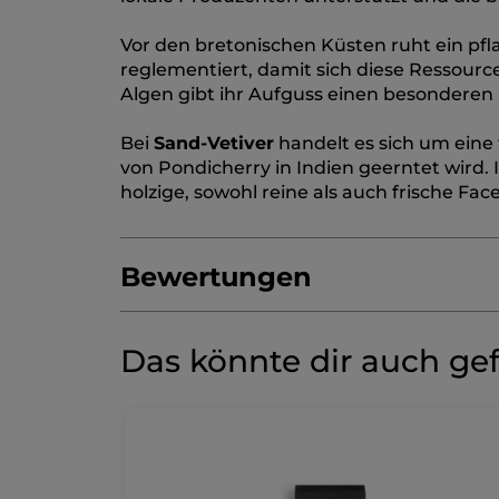
Vor den bretonischen Küsten ruht ein pfla
reglementiert, damit sich diese Ressour
Algen gibt ihr Aufguss einen besonderen
Bei
Sand-Vetiver
handelt es sich um eine 
von Pondicherry in Indien geerntet wird.
holzige, sowohl reine als auch frische Fa
Bewertungen
3.6/5
(8 bewertungen)
★★★★★
★★★★★
Das könnte dir auch gef
3.6
von
JETZT PRODUKT BEWERTEN
.
5
Sternen.
(1)
-50%
Bei
Bewertungen
Gesamtbewertung
anzeigen.
Wählen Sie eine der nachfolgenden Kategorien, um die
Klick
Granit
Bewertungen zu filtern
Bleu –