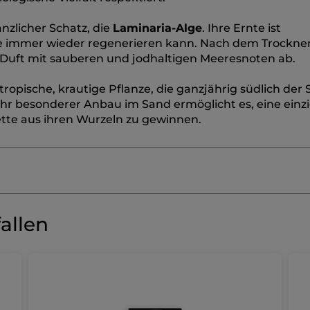
nzlicher Schatz, die
Laminaria-Alge
. Ihre Ernte ist
ce immer wieder regenerieren kann. Nach dem Trockne
 Duft mit sauberen und jodhaltigen Meeresnoten ab.
tropische, krautige Pflanze, die ganzjährig südlich der
 Ihr besonderer Anbau im Sand ermöglicht es, eine einz
cette aus ihren Wurzeln zu gewinnen.
≡
SORTIEREN NAC
REVIEWS FILTERN
Wenn
Sie
auf
die
allen
folgende
Kelgn10
·
vor 7 Tagen
Schaltfläche
★★★★★
★★★★★
klicken,
wird
5
Très bon coffret !
der
von
unten
Un beau coffret bien emballé et bien
aufgeführte
5
parfumé. Au plaisir d'offrir
Inhalt
.
Sternen.
S
aktualisiert