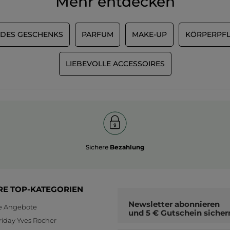
Mehr entdecken
5.
 DES GESCHENKS
PARFUM
MAKE-UP
KÖRPERPF
LIEBEVOLLE ACCESSOIRES
Sichere
Bezahlung
RE TOP-KATEGORIEN
Newsletter
abonnieren
le Angebote
und
5 € Gutschein
sicher
riday Yves Rocher