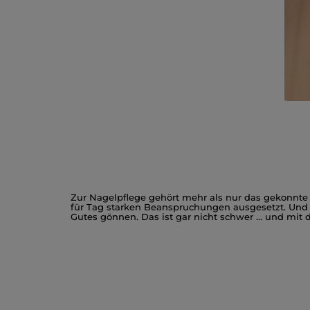
Zur Nagelpflege gehört mehr als nur das gekonnte
für Tag starken Beanspruchungen ausgesetzt. Und
Gutes gönnen. Das ist gar nicht schwer ... und mit
Nagelpflege Schritt für Schritt: die perfekt
Jede Frau wünscht sich gepflegte und schöne Nägel:
Sie ganz leicht dazu beitragen, dass Ihre Nägel run
benötigen:
• einen sanften
Nagellackentferner
,
• Nagelhaut-Stäbchen,
Tipps und Tricks rund um die Nagelpflege
• eine gute Nagelfeile und