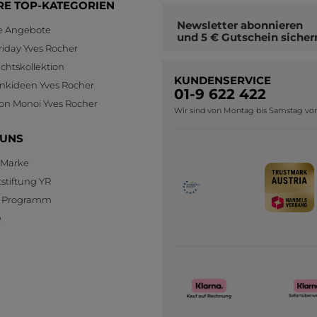
RE TOP-KATEGORIEN
Newsletter
abonnieren
le Angebote
und
5 € Gutschein
sicher
riday Yves Rocher
htskollektion
KUNDENSERVICE
nkideen Yves Rocher
01-9 622 422
ion Monoi Yves Rocher
Wir sind von Montag bis Samstag von 0
 UNS
 Marke
stiftung YR
te Programm
e