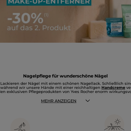
Nagelpflege für wunderschöne Nägel
 Lackieren der Nägel mit einem schönen Nagellack. Schließlich s
 während wir unsere Hände mit einer reichhaltigen
Handcreme
ve
 den exklusiven Pflegeprodukten von Yves Rocher enorm wirkungsvo
e Maniküre
MEHR ANZEIGEN
 Mit der richtigen Nagelpflege geht dieser Wunsch schon bald in E
dum kräftig und attraktiv aussehen. Wie das funktioniert? Legen Sie