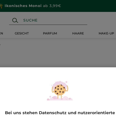
Wähle dein
Geschenk
mit deiner Bestellung ab 20€
EN
GESICHT
PARFUM
HAARE
MAKE-UP
e
Bei uns stehen Datenschutz und nutzerorientierte