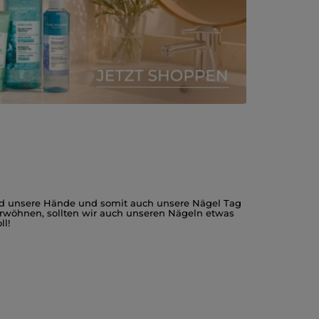
ind unsere Hände und somit auch unsere Nägel Tag
rwöhnen, sollten wir auch unseren Nägeln etwas
ll!
rfüllung! In nur vier einfachen Schritten können
 zunächst einige Pflegeutensilien bereit. Sie