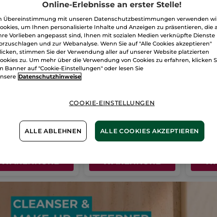
Online-Erlebnisse an erster Stelle!
n Übereinstimmung mit unseren Datenschutzbestimmungen verwenden wi
ookies, um Ihnen personalisierte Inhalte und Anzeigen zu präsentieren, die 
hre Vorlieben angepasst sind, Ihnen mit sozialen Medien verknüpfte Dienste
orzuschlagen und zur Webanalyse. Wenn Sie auf "Alle Cookies akzeptieren"
licken, stimmen Sie der Verwendung aller auf unserer Website platzierten
ookies zu. Um mehr über die Verwendung von Cookies zu erfahren, klicken S
o-Wattepads
Doppelpack
Ölelixi
m Banner auf "Cookie-Einstellungen" oder lesen Sie
Nagelfeilen
nsere
Datenschutzhinweise
kung
50 Stück
Flakon
5 
(246)
(167)
COOKIE-EINSTELLUNGEN
318,00€ /
90€
6,90€
15,9
ALLE ABLEHNEN
ALLE COOKIES AKZEPTIEREN
-
50% ab 2 Produkten deiner Wahl
IN DEN
IN DEN
WARENKORB
WARENKORB
W