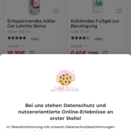
Entspannendes Kälte-
Kühlendes Fußgel zur
Gel Leichte Beine
Beruhigung
Flakon
200 ml
Tube
75 ml
(520)
(580)
94,50€ / 1l
86,00€ / 1l
18,90€
6,45€
12,90€
IN DEN
IN DEN
WARENKORB
WARENKORB
BESTSELLER
-50%
Bei uns stehen Datenschutz und
nutzerorientierte Online-Erlebnisse an
erster Stelle!
In Übereinstimmung mit unseren Datenschutzbestimmungen