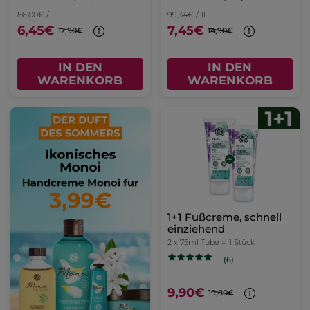
86,00€ / 1l
99,34€ / 1l
6,45€
7,45€
12,90€
14,90€
IN DEN
IN DEN
WARENKORB
WARENKORB
1+1 Fußcreme, schnell
einziehend
2 x 75ml Tube =
1 Stück
(6)
9,90€
19,80€