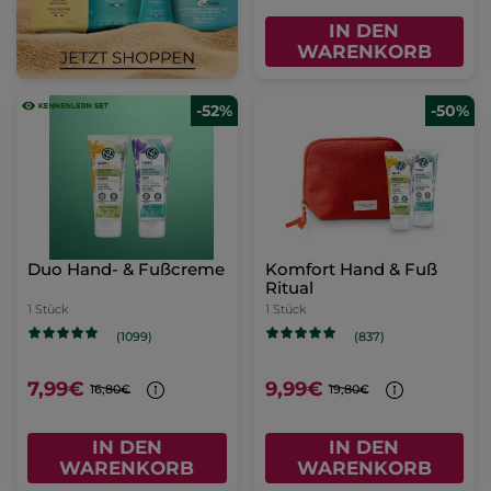
IN DEN
WARENKORB
-52%
-50%
Duo Hand- & Fußcreme
Komfort Hand & Fuß
Ritual
1 Stück
1 Stück
(1099)
(837)
7,99€
9,99€
16,80€
19,80€
IN DEN
IN DEN
WARENKORB
WARENKORB