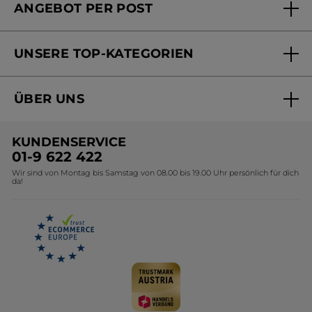
ANGEBOT PER POST
Mein Konto
Versandhandel Sendung verfolgen
Online Beauty Beratung
UNSERE TOP-KATEGORIEN
Versandhandel Preisliste
Online Preisliste
Aktuelle Angebote
ÜBER UNS
Black Friday Yves Rocher
Unsere Marke
Weihnachtskollektion
KUNDENSERVICE
Umweltstiftung YR
Geschenkideen Yves Rocher
01-9 622 422
Wir sind von Montag bis Samstag von 08.00 bis 19.00 Uhr persönlich für dich
Affiliate Programm
Kollektion Monoi Yves Rocher
da!
Karriere