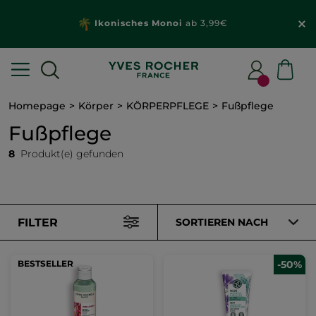
Ikonisches Monoi
ab 3,99€
Homepage
Körper
KÖRPERPFLEGE
Fußpflege
Fußpflege
8
Produkt(e) gefunden
FILTER
SORTIEREN NACH
BESTSELLER
-50%