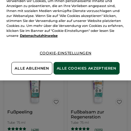
Schnell einziehende
verwenden wir Cookies, um Ihnen personalisierte Inhalte und
Fußcreme
Anzeigen zu präsentieren, die an Ihre Vorlieben angepasst sind,
Ihnen mit sozialen Medien verknüpfte Dienste vorzuschlagen und
Tube
75 ml
zur Webanalyse. Wenn Sie auf "Alle Cookies akzeptieren" klicken,
(836)
stimmen Sie der Verwendung aller auf unserer Website platzierten
Cookies zu. Um mehr über die Verwendung von Cookies zu erfahren,
66,00€ / 1l
klicken Sie im Banner auf "Cookie-Einstellungen" oder lesen Sie
4,95€
9,90€
unsere
Datenschutzhinweise
IN DEN
COOKIE-EINSTELLUNGEN
WARENKORB
ALLE ABLEHNEN
ALLE COOKIES AKZEPTIEREN
-50%
BESTSELLER
-50%
Fußpeeling
Fußbalsam zur
Regeneration
Tube
75 ml
Tube
75 ml
(428)
(1015)