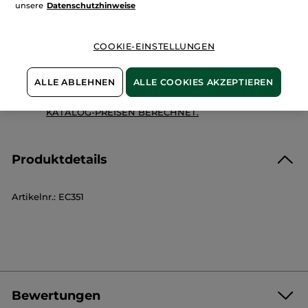
unsere
Datenschutzhinweise
Zahlung per
Rechnung mit Klarna
u.a.
100 % zufrieden oder Geld zurück
COOKIE-EINSTELLUNGEN
Preisangaben inkl. MwSt. und zzgl. Versandkosten in
Höhe von 3,99 €
ALLE ABLEHNEN
ALLE COOKIES AKZEPTIEREN
ES GELTEN UNSERE AGBS. UNSERE ANGEBOTS-
PREISE WERDEN IM VERGLEICH ZU UNSEREN
KATALOG-PREISEN BERECHNET.
Produktdetails
Artikelnr.: EC351
Bewertungen