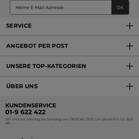
OK
SERVICE
FAQs und Kontakt
ANGEBOT PER POST
Mein Konto
Versandhandel Sendung verfolgen
Online Beauty Beratung
UNSERE TOP-KATEGORIEN
Versandhandel Preisliste
Online Preisliste
Aktuelle Angebote
ÜBER UNS
Black Friday Yves Rocher
Unsere Marke
Weihnachtskollektion
KUNDENSERVICE
Umweltstiftung YR
Geschenkideen Yves Rocher
01-9 622 422
Wir sind von Montag bis Samstag von 08.00 bis 19.00 Uhr persönlich für dich
Affiliate Programm
Kollektion Monoi Yves Rocher
da!
Karriere