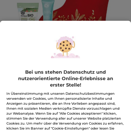
Stiefel + Überraschung für Sie
Bei uns stehen Datenschutz und
nutzerorientierte Online-Erlebnisse an
Stiefel + Überraschung für Sie
erster Stelle!
★★★★★
★★★★★
BEWERTUNG VERFASSEN
In Übereinstimmung mit unseren Datenschutzbestimmungen
Kein
verwenden wir Cookies, um Ihnen personalisierte Inhalte und
Beurteilungswert
16,90€
*
Anzeigen zu präsentieren, die an Ihre Vorlieben angepasst sind,
für
Ihnen mit sozialen Medien verknüpfte Dienste vorzuschlagen und
zur Webanalyse. Wenn Sie auf "Alle Cookies akzeptieren" klicken,
stimmen Sie der Verwendung aller auf unserer Website platzierten
Benachrichtigt mich
Cookies zu. Um mehr über die Verwendung von Cookies zu erfahren,
klicken Sie im Banner auf "Cookie-Einstellungen" oder lesen Sie