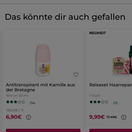
Produkt als Erste/r bewerten
Kein
Beurteilungswert
★★★★★
★★★★★
Das könnte dir auch gefallen
Kein
Beurteilungswert
für
BEWERTUNG VERFASSEN
NEUHEIT
Antitranspirant mit Kamille aus
Reiseset Haarrepar
der Bretagne
Roll-on
50 ml
1 Stück
(14)
(11)
138,00€ / 1l
6,90€
9,99€
12,49€