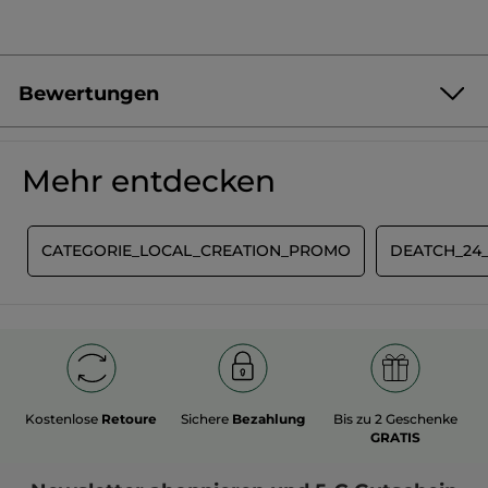
Bewertungen
Produkt als Erste/r bewerten
Kein
Beurteilungswert
★★★★★
★★★★★
Mehr entdecken
Kein
Beurteilungswert
für
BEWERTUNG VERFASSEN
E
CATEGORIE_LOCAL_CREATION_PROMO
DEATCH_24
Kostenlose
Retoure
Sichere
Bezahlung
Bis zu 2 Geschenke
GRATIS