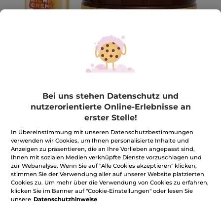
Bei uns stehen Datenschutz und
nutzerorientierte Online-Erlebnisse an
erster Stelle!
Pflege-Set Riche Crème
In Übereinstimmung mit unseren Datenschutzbestimmungen
26332 Oléo-Infusion de Rose 26285 Crème Anti-Rides
verwenden wir Cookies, um Ihnen personalisierte Inhalte und
Bienfaisante Jour
Anzeigen zu präsentieren, die an Ihre Vorlieben angepasst sind,
Ihnen mit sozialen Medien verknüpfte Dienste vorzuschlagen und
★★★★★
★★★★★
BEWERTUNG VERFASSEN
zur Webanalyse. Wenn Sie auf "Alle Cookies akzeptieren" klicken,
Kein
stimmen Sie der Verwendung aller auf unserer Website platzierten
Beurteilungswert
79,80€
*
Cookies zu. Um mehr über die Verwendung von Cookies zu erfahren,
für
klicken Sie im Banner auf "Cookie-Einstellungen" oder lesen Sie
unsere
Datenschutzhinweise
Menge