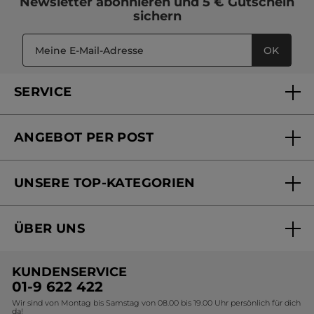
Newsletter
abonnieren und
5 € Gutschein
sichern
OK
SERVICE
FAQs und Kontakt
ANGEBOT PER POST
Mein Konto
Versandhandel Sendung verfolgen
Online Beauty Beratung
UNSERE TOP-KATEGORIEN
Versandhandel Preisliste
Online Preisliste
Aktuelle Angebote
ÜBER UNS
Black Friday Yves Rocher
Unsere Marke
Weihnachtskollektion
KUNDENSERVICE
Umweltstiftung YR
Geschenkideen Yves Rocher
01-9 622 422
Wir sind von Montag bis Samstag von 08.00 bis 19.00 Uhr persönlich für dich
Affiliate Programm
Kollektion Monoi Yves Rocher
da!