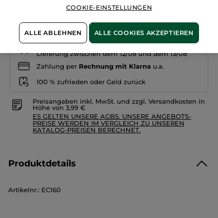
COOKIE-EINSTELLUNGEN
IN DEN WARENKORB
ALLE ABLEHNEN
ALLE COOKIES AKZEPTIEREN
Freie Versandkosten ab 30€
Lieferung zwischen dem 12/08 und dem 13/08
Zahlung per
Rechnung mit Klarna
u.a.
100 % zufrieden oder Geld zurück
Preisangaben inkl. MwSt. und zzgl. Versandkosten in
Höhe von 3,99 €
ES GELTEN UNSERE AGBS. UNSERE ANGEBOTS-
PREISE WERDEN IM VERGLEICH ZU UNSEREN
KATALOG-PREISEN BERECHNET.
Produktdetails
Artikelnr.: EC160