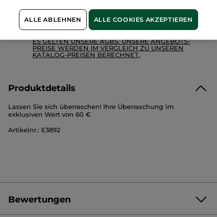
100 % zufrieden oder Geld zurück
ALLE ABLEHNEN
ALLE COOKIES AKZEPTIEREN
Preisangaben inkl. MwSt. und zzgl. Versandkosten in
Höhe von 3,99 €
ES GELTEN UNSERE AGBS. UNSERE ANGEBOTS-
PREISE WERDEN IM VERGLEICH ZU UNSEREN
KATALOG-PREISEN BERECHNET.
Produktdetails
Lassen Sie sich überraschen! Ihre Überraschung im
exklusiven Wert von 60 €
Artikelnr.: E3892
Bewertungen