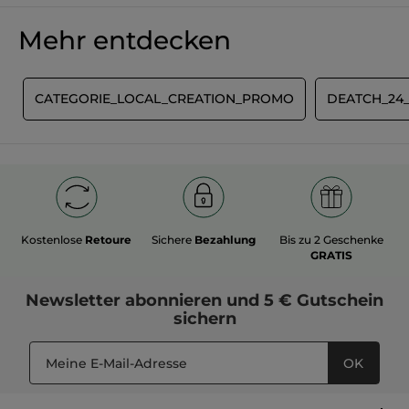
Produkt als Erste/r bewerten
Kein
Beurteilungswert
★★★★★
★★★★★
Mehr entdecken
Kein
Beurteilungswert
für
BEWERTUNG VERFASSEN
E
CATEGORIE_LOCAL_CREATION_PROMO
DEATCH_24
Kostenlose
Retoure
Sichere
Bezahlung
Bis zu 2 Geschenke
GRATIS
Newsletter
abonnieren und
5 € Gutschein
sichern
OK