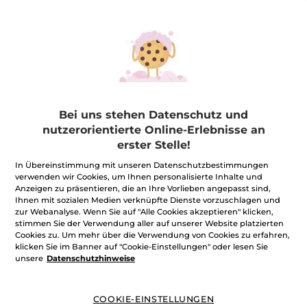
Bei uns stehen Datenschutz und
nutzerorientierte Online-Erlebnisse an
erster Stelle!
In Übereinstimmung mit unseren Datenschutzbestimmungen
Ihre Überraschung GRATIS
verwenden wir Cookies, um Ihnen personalisierte Inhalte und
Anzeigen zu präsentieren, die an Ihre Vorlieben angepasst sind,
★★★★★
★★★★★
BEWERTUNG VERFASSEN
Ihnen mit sozialen Medien verknüpfte Dienste vorzuschlagen und
Kein
zur Webanalyse. Wenn Sie auf "Alle Cookies akzeptieren" klicken,
Beurteilungswert
stimmen Sie der Verwendung aller auf unserer Website platzierten
für
Cookies zu. Um mehr über die Verwendung von Cookies zu erfahren,
Benachrichtigt mich
klicken Sie im Banner auf "Cookie-Einstellungen" oder lesen Sie
unsere
Datenschutzhinweise
Zahlung per
Rechnung mit Klarna
u.a.
COOKIE-EINSTELLUNGEN