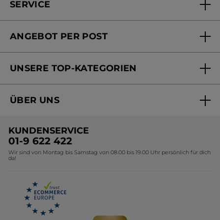
SERVICE
FAQs und Kontakt
ANGEBOT PER POST
Mein Konto
Versandhandel Sendung verfolgen
Online Beauty Beratung
UNSERE TOP-KATEGORIEN
Versandhandel Preisliste
Online Preisliste
Aktuelle Angebote
ÜBER UNS
Black Friday Yves Rocher
Unsere Marke
Weihnachtskollektion
KUNDENSERVICE
Umweltstiftung YR
Geschenkideen Yves Rocher
01-9 622 422
Wir sind von Montag bis Samstag von 08.00 bis 19.00 Uhr persönlich für dich
Affiliate Programm
Kollektion Monoi Yves Rocher
da!
Karriere