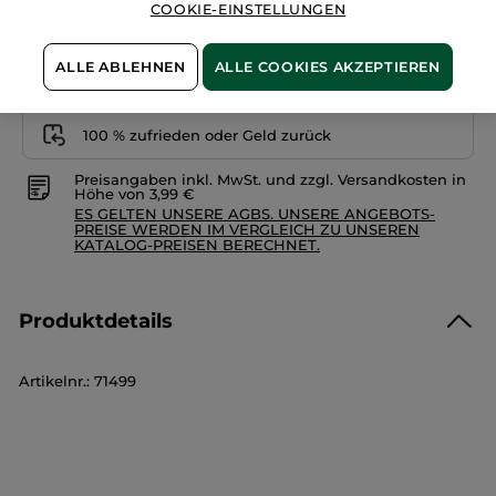
COOKIE-EINSTELLUNGEN
ALLE ABLEHNEN
ALLE COOKIES AKZEPTIEREN
Zahlung per
Rechnung mit Klarna
u.a.
100 % zufrieden oder Geld zurück
Preisangaben inkl. MwSt. und zzgl. Versandkosten in
Höhe von 3,99 €
ES GELTEN UNSERE AGBS. UNSERE ANGEBOTS-
PREISE WERDEN IM VERGLEICH ZU UNSEREN
KATALOG-PREISEN BERECHNET.
Produktdetails
Artikelnr.: 71499