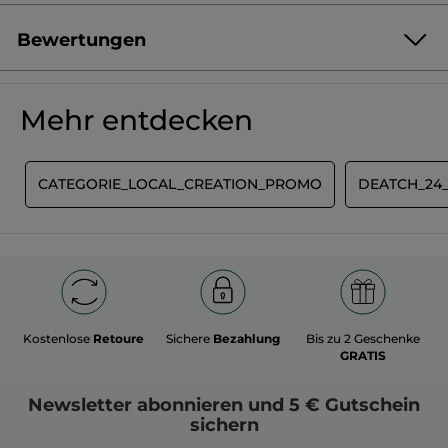
Bewertungen
Produkt als Erste/r bewerten
Kein
Beurteilungswert
★★★★★
★★★★★
Mehr entdecken
Kein
Beurteilungswert
für
BEWERTUNG VERFASSEN
E
CATEGORIE_LOCAL_CREATION_PROMO
DEATCH_24
Kostenlose
Retoure
Sichere
Bezahlung
Bis zu 2 Geschenke
GRATIS
Newsletter
abonnieren und
5 € Gutschein
sichern