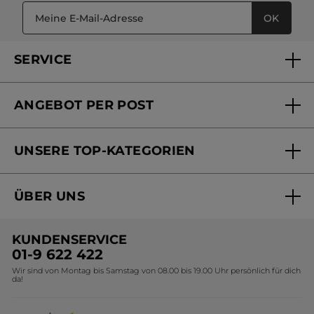
OK
SERVICE
FAQs und Kontakt
ANGEBOT PER POST
Mein Konto
Versandhandel Sendung verfolgen
Online Beauty Beratung
UNSERE TOP-KATEGORIEN
Versandhandel Preisliste
Online Preisliste
Aktuelle Angebote
ÜBER UNS
Black Friday Yves Rocher
Unsere Marke
Weihnachtskollektion
KUNDENSERVICE
Umweltstiftung YR
Geschenkideen Yves Rocher
01-9 622 422
Wir sind von Montag bis Samstag von 08.00 bis 19.00 Uhr persönlich für dich
Affiliate Programm
Kollektion Monoi Yves Rocher
da!
Karriere