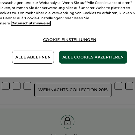
orzuschlagen und zur Webanalyse. Wenn Sie auf "Alle Cookies akzeptieren"
licken, stimmen Sie der Verwendung aller auf unserer Website platzierten
ookies zu. Um mehr über die Verwendung von Cookies zu erfahren, klicken S
m Banner auf "Cookie-Einstellungen" oder lesen Sie
nsere
Datenschutzhinweise
Wir bewirtsch
%
unserer Aktivstoffe
unsere Felder
pflanzlich
COOKIE-EINSTELLUNGEN
biologisch
ALLE ABLEHNEN
ALLE COOKIES AKZEPTIEREN
Mehr entdecken
WEIHNACHTS-COLLECTION 2015