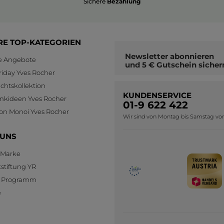
Sichere
Bezahlung
RE TOP-KATEGORIEN
Newsletter
abonnieren
le Angebote
und
5 € Gutschein
sicher
riday Yves Rocher
htskollektion
KUNDENSERVICE
nkideen Yves Rocher
01-9 622 422
ion Monoi Yves Rocher
Wir sind von Montag bis Samstag von 0
 UNS
 Marke
stiftung YR
te Programm
e