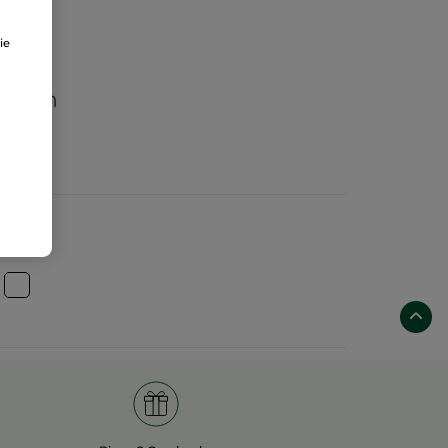
ie
aften