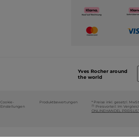
Yves Rocher around
the world
Cookie-
Produktbewertungen
* Preise inkl. gesetzl. MwS
(1)
Einstellungen
Preisvorteil: Im Verglei
ONLINEHANDEL PREISLIST