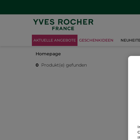
AKTUELLE ANGEBOTE
GESCHENKIDEEN
NEUHEIT
Homepage
0
Produkt(e) gefunden
I
C
I