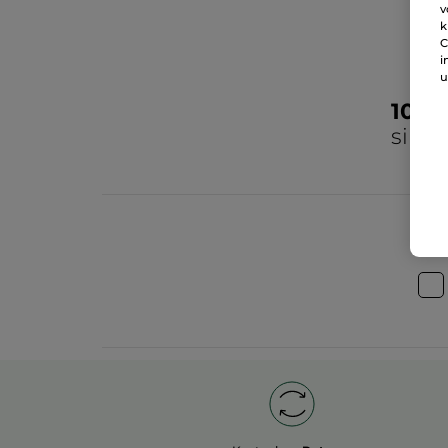
v
k
C
i
u
100
sind