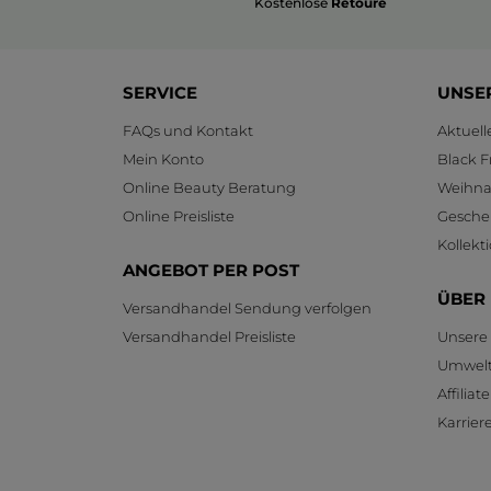
Kostenlose
Retoure
SERVICE
UNSE
FAQs und Kontakt
Aktuel
Mein Konto
Black F
Online Beauty Beratung
Weihnac
Online Preisliste
Gesche
Kollekt
ANGEBOT PER POST
ÜBER
Versandhandel Sendung verfolgen
Versandhandel Preisliste
Unsere
Umwelt
Affilia
Karrier