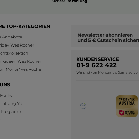
Sichere
Bezahlung
RE TOP-KATEGORIEN
Newsletter
abonnieren
le Angebote
und
5 € Gutschein
sicher
riday Yves Rocher
htskollektion
KUNDENSERVICE
nkideen Yves Rocher
01-9 622 422
ion Monoi Yves Rocher
Wir sind von Montag bis Samstag von 0
 UNS
 Marke
stiftung YR
te Programm
e