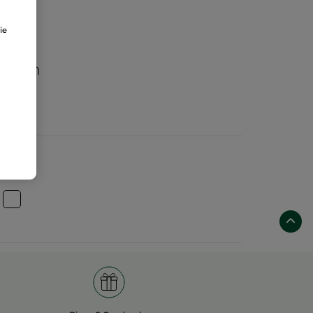
ie
aften