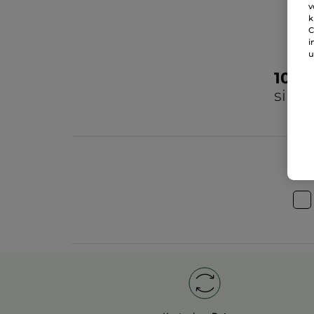
v
k
C
i
u
100
sind