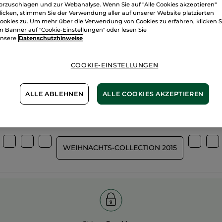
orzuschlagen und zur Webanalyse. Wenn Sie auf "Alle Cookies akzeptieren"
licken, stimmen Sie der Verwendung aller auf unserer Website platzierten
ookies zu. Um mehr über die Verwendung von Cookies zu erfahren, klicken S
m Banner auf "Cookie-Einstellungen" oder lesen Sie
nsere
Datenschutzhinweise
Wir bewirtsch
%
unserer Aktivstoffe
unsere Felder
pflanzlich
COOKIE-EINSTELLUNGEN
biologisch
ALLE ABLEHNEN
ALLE COOKIES AKZEPTIEREN
Mehr entdecken
WEIHNACHTS-COLLECTION 2015