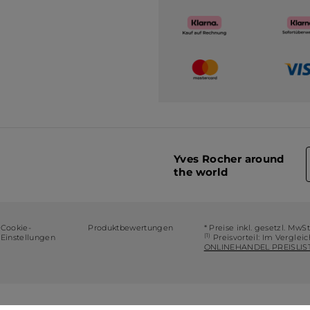
Yves Rocher around
the world
Cookie-
Produktbewertungen
* Preise inkl. gesetzl. MwS
(1)
Einstellungen
Preisvorteil: Im Verglei
ONLINEHANDEL PREISLIST