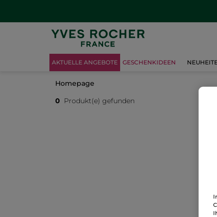
AKTUELLE ANGEBOTE
GESCHENKIDEEN
NEUHEIT
Homepage
0
Produkt(e) gefunden
I
C
I