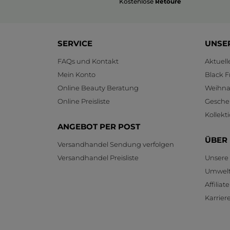
Kostenlose
Retoure
SERVICE
UNSE
FAQs und Kontakt
Aktuel
Mein Konto
Black F
Online Beauty Beratung
Weihnac
Online Preisliste
Gesche
Kollekt
ANGEBOT PER POST
ÜBER
Versandhandel Sendung verfolgen
Versandhandel Preisliste
Unsere
Umwelt
Affilia
Karrier