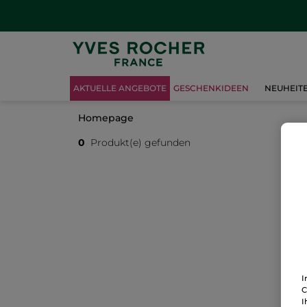
AKTUELLE ANGEBOTE
GESCHENKIDEEN
NEUHEIT
Homepage
0
Produkt(e) gefunden
I
C
I