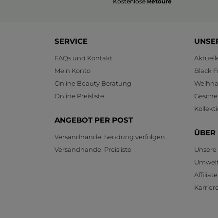
Kostenlose
Retoure
SERVICE
UNSE
FAQs und Kontakt
Aktuel
Mein Konto
Black F
Online Beauty Beratung
Weihnac
Online Preisliste
Gesche
Kollekt
ANGEBOT PER POST
ÜBER
Versandhandel Sendung verfolgen
Versandhandel Preisliste
Unsere
Umwelt
Affilia
Karrier