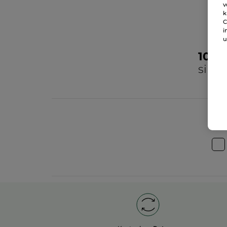
v
k
C
i
u
100
sind