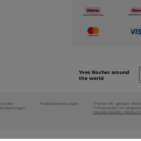
Yves Rocher around
the world
Cookie-
Produktbewertungen
* Preise inkl. gesetzl. MwS
(1)
Einstellungen
Preisvorteil: Im Verglei
ONLINEHANDEL PREISLIST