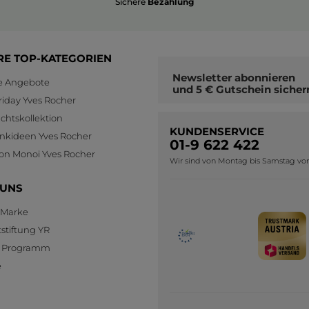
Sichere
Bezahlung
RE TOP-KATEGORIEN
Newsletter
abonnieren
le Angebote
und
5 € Gutschein
sicher
riday Yves Rocher
htskollektion
KUNDENSERVICE
nkideen Yves Rocher
01-9 622 422
ion Monoi Yves Rocher
Wir sind von Montag bis Samstag von 0
 UNS
 Marke
stiftung YR
te Programm
e