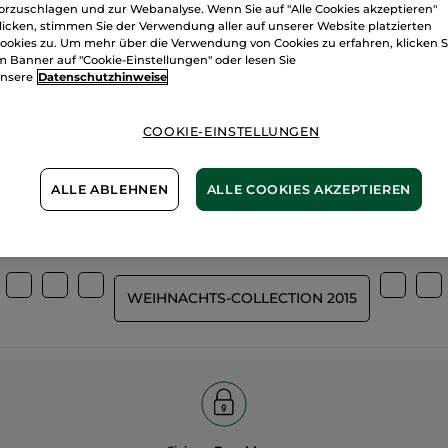
orzuschlagen und zur Webanalyse. Wenn Sie auf "Alle Cookies akzeptieren"
licken, stimmen Sie der Verwendung aller auf unserer Website platzierten
ookies zu. Um mehr über die Verwendung von Cookies zu erfahren, klicken S
m Banner auf "Cookie-Einstellungen" oder lesen Sie
nsere
Datenschutzhinweise
Wir bewirtsch
%
unserer Aktivstoffe
unsere Felder
pflanzlich
COOKIE-EINSTELLUNGEN
biologisch
ALLE ABLEHNEN
ALLE COOKIES AKZEPTIEREN
Mehr entdecken
WEIHNACHTS-COLLECTION 2015