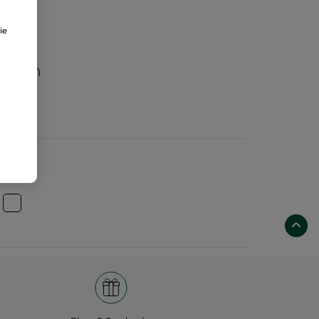
ie
aften