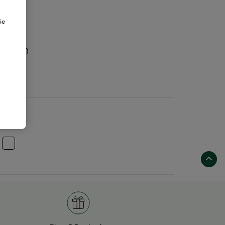
ie
aften