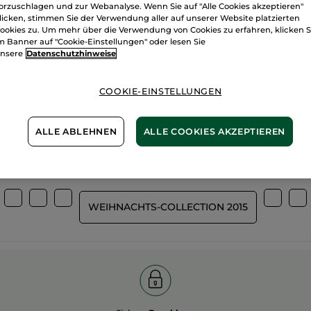
orzuschlagen und zur Webanalyse. Wenn Sie auf "Alle Cookies akzeptieren"
licken, stimmen Sie der Verwendung aller auf unserer Website platzierten
ookies zu. Um mehr über die Verwendung von Cookies zu erfahren, klicken S
m Banner auf "Cookie-Einstellungen" oder lesen Sie
nsere
Datenschutzhinweise
Wir bewirtsch
%
unserer Aktivstoffe
unsere Felder
pflanzlich
COOKIE-EINSTELLUNGEN
biologisch
ALLE ABLEHNEN
ALLE COOKIES AKZEPTIEREN
Mehr entdecken
WEIHNACHTS-COLLECTION 2015