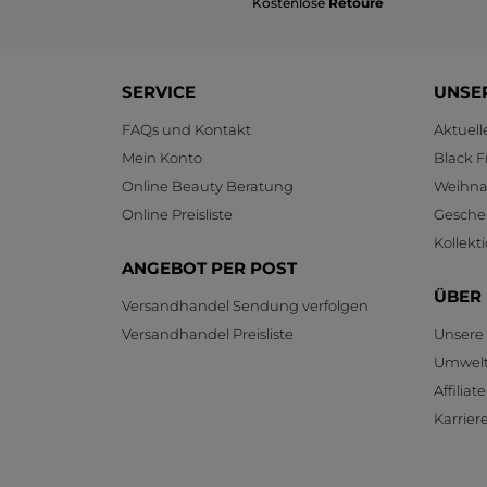
Kostenlose
Retoure
SERVICE
UNSE
FAQs und Kontakt
Aktuel
Mein Konto
Black F
Online Beauty Beratung
Weihnac
Online Preisliste
Gesche
Kollekt
ANGEBOT PER POST
ÜBER
Versandhandel Sendung verfolgen
Versandhandel Preisliste
Unsere
Umwelt
Affilia
Karrier