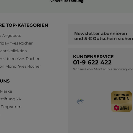
Sichere
Bezahlung
RE TOP-KATEGORIEN
Newsletter
abonnieren
le Angebote
und
5 € Gutschein
sicher
riday Yves Rocher
htskollektion
KUNDENSERVICE
nkideen Yves Rocher
01-9 622 422
ion Monoi Yves Rocher
Wir sind von Montag bis Samstag von 0
 UNS
 Marke
stiftung YR
te Programm
e