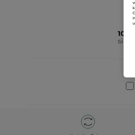
v
k
C
i
u
100
sind