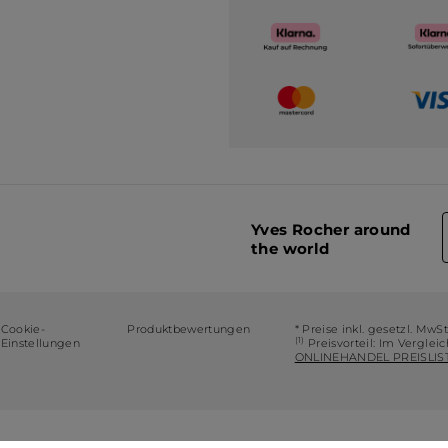
Yves Rocher around
the world
Cookie-
Produktbewertungen
* Preise inkl. gesetzl. MwS
(1)
Einstellungen
Preisvorteil: Im Verglei
ONLINEHANDEL PREISLIST