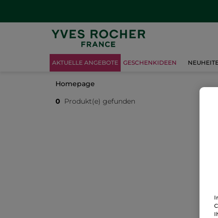
AKTUELLE ANGEBOTE
GESCHENKIDEEN
NEUHEIT
Homepage
0
Produkt(e) gefunden
I
C
I