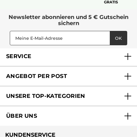
GRATIS
Newsletter
abonnieren und
5 € Gutschein
sichern
OK
SERVICE
FAQs und Kontakt
ANGEBOT PER POST
Mein Konto
Versandhandel Sendung verfolgen
Online Beauty Beratung
UNSERE TOP-KATEGORIEN
Versandhandel Preisliste
Online Preisliste
Aktuelle Angebote
ÜBER UNS
Black Friday Yves Rocher
Unsere Marke
Weihnachtskollektion
KUNDENSERVICE