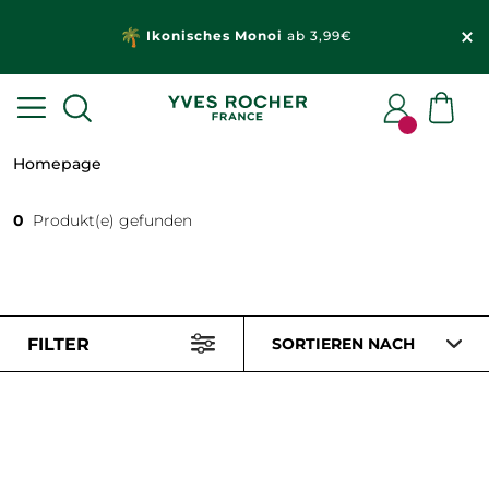
Ikonisches Monoi
ab 3,99€
Homepage
0
Produkt(e) gefunden
FILTER
SORTIEREN NACH