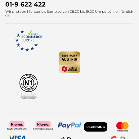
Umweltstiftung YR
Geschenkideen Yves Rocher
01-9 622 422
Wir sind von Montag bis Samstag von 08.00 bis 19.00 Uhr persönlich für dich
Affiliate Programm
Kollektion Monoi Yves Rocher
da!
Karriere