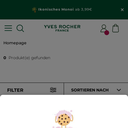
Ikonisches Monoi
ab 3,99€
Homepage
0
Produkt(e) gefunden
FILTER
SORTIEREN NACH