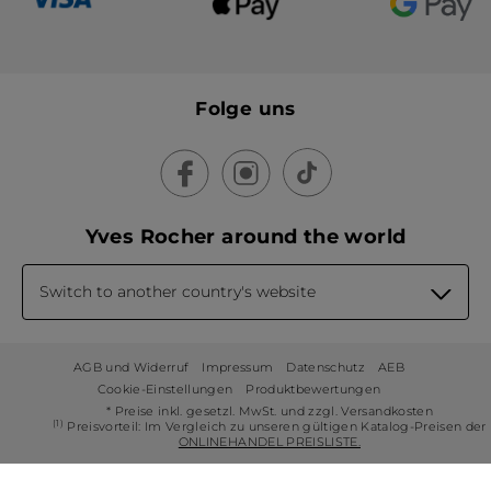
Folge uns
Yves Rocher around the world
Switch to another country's website
AGB und Widerruf
Impressum
Datenschutz
AEB
Cookie-Einstellungen
Produktbewertungen
* Preise inkl. gesetzl. MwSt. und zzgl. Versandkosten
(1)
Preisvorteil: Im Vergleich zu unseren gültigen Katalog-Preisen der
ONLINEHANDEL PREISLISTE.