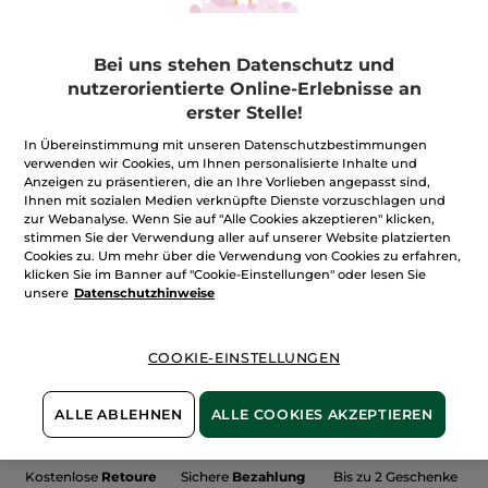
Bei uns stehen Datenschutz und
nutzerorientierte Online-Erlebnisse an
erster Stelle!
100%
unserer Aktivstoffe
Wir bewirtschaften
sind
pflanzlich
unsere Felder
In Übereinstimmung mit unseren Datenschutzbestimmungen
biologisch
verwenden wir Cookies, um Ihnen personalisierte Inhalte und
Anzeigen zu präsentieren, die an Ihre Vorlieben angepasst sind,
Ihnen mit sozialen Medien verknüpfte Dienste vorzuschlagen und
zur Webanalyse. Wenn Sie auf "Alle Cookies akzeptieren" klicken,
stimmen Sie der Verwendung aller auf unserer Website platzierten
Mehr entdecken
Cookies zu. Um mehr über die Verwendung von Cookies zu erfahren,
klicken Sie im Banner auf "Cookie-Einstellungen" oder lesen Sie
unsere
Datenschutzhinweise
WEIHNACHTS-COLLECTION 2015
COOKIE-EINSTELLUNGEN
ALLE ABLEHNEN
ALLE COOKIES AKZEPTIEREN
Kostenlose
Retoure
Sichere
Bezahlung
Bis zu 2 Geschenke