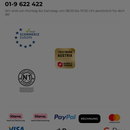
Umweltstiftung YR
Geschenkideen Yves Rocher
01-9 622 422
Wir sind von Montag bis Samstag von 08.00 bis 19.00 Uhr persönlich für dich
Affiliate Programm
Kollektion Monoi Yves Rocher
da!
Karriere