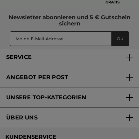
GRATIS
Newsletter
abonnieren und
5 € Gutschein
sichern
OK
SERVICE
FAQs und Kontakt
ANGEBOT PER POST
Mein Konto
Versandhandel Sendung verfolgen
Online Beauty Beratung
UNSERE TOP-KATEGORIEN
Versandhandel Preisliste
Online Preisliste
Aktuelle Angebote
ÜBER UNS
Black Friday Yves Rocher
Unsere Marke
Weihnachtskollektion
KUNDENSERVICE