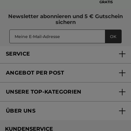
GRATIS
Newsletter
abonnieren und
5 € Gutschein
sichern
OK
SERVICE
FAQs und Kontakt
ANGEBOT PER POST
Mein Konto
Versandhandel Sendung verfolgen
Online Beauty Beratung
UNSERE TOP-KATEGORIEN
Versandhandel Preisliste
Online Preisliste
Aktuelle Angebote
ÜBER UNS
Black Friday Yves Rocher
Unsere Marke
Weihnachtskollektion
KUNDENSERVICE