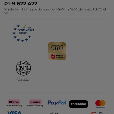
Umweltstiftung YR
Geschenkideen Yves Rocher
01-9 622 422
Wir sind von Montag bis Samstag von 08.00 bis 19.00 Uhr persönlich für dich
Affiliate Programm
Kollektion Monoi Yves Rocher
da!
Karriere