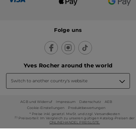
Folge uns
Yves Rocher around the world
Switch to another country's website
AGB und Widerruf
Impressum
Datenschutz
AEB
Cookie-Einstellungen
Produktbewertungen
* Preise inkl. gesetzl. MwSt. und zzgl. Versandkosten
(1)
Preisvorteil: Im Vergleich zu unseren gültigen Katalog-Preisen der
ONLINEHANDEL PREISLISTE.