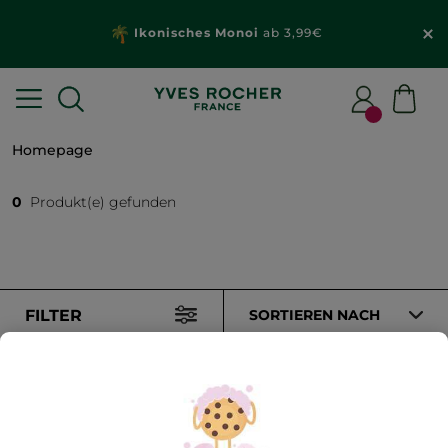
Ikonisches Monoi
ab 3,99€
Homepage
0
Produkt(e) gefunden
FILTER
SORTIEREN NACH