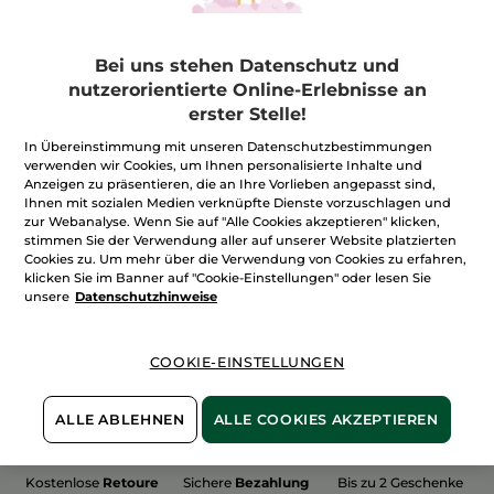
Bei uns stehen Datenschutz und
nutzerorientierte Online-Erlebnisse an
erster Stelle!
100%
unserer Aktivstoffe
Wir bewirtschaften
sind
pflanzlich
unsere Felder
In Übereinstimmung mit unseren Datenschutzbestimmungen
biologisch
verwenden wir Cookies, um Ihnen personalisierte Inhalte und
Anzeigen zu präsentieren, die an Ihre Vorlieben angepasst sind,
Ihnen mit sozialen Medien verknüpfte Dienste vorzuschlagen und
zur Webanalyse. Wenn Sie auf "Alle Cookies akzeptieren" klicken,
stimmen Sie der Verwendung aller auf unserer Website platzierten
Mehr entdecken
Cookies zu. Um mehr über die Verwendung von Cookies zu erfahren,
klicken Sie im Banner auf "Cookie-Einstellungen" oder lesen Sie
unsere
Datenschutzhinweise
WEIHNACHTS-COLLECTION 2015
COOKIE-EINSTELLUNGEN
ALLE ABLEHNEN
ALLE COOKIES AKZEPTIEREN
Kostenlose
Retoure
Sichere
Bezahlung
Bis zu 2 Geschenke