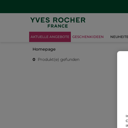
AKTUELLE ANGEBOTE
GESCHENKIDEEN
NEUHEIT
Homepage
0
Produkt(e) gefunden
I
C
I