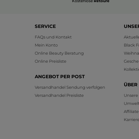
Kostenlose
Retoure
SERVICE
UNSE
FAQs und Kontakt
Aktuel
Mein Konto
Black F
Online Beauty Beratung
Weihnac
Online Preisliste
Gesche
Kollekt
ANGEBOT PER POST
ÜBER
Versandhandel Sendung verfolgen
Versandhandel Preisliste
Unsere
Umwelt
Affilia
Karrier