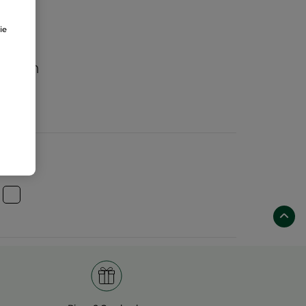
ie
aften