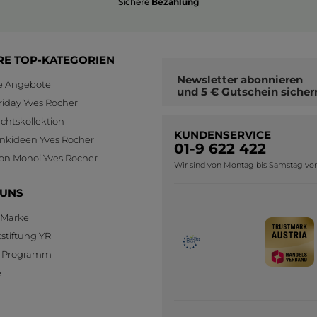
Sichere
Bezahlung
RE TOP-KATEGORIEN
Newsletter
abonnieren
le Angebote
und
5 € Gutschein
sicher
riday Yves Rocher
htskollektion
KUNDENSERVICE
nkideen Yves Rocher
01-9 622 422
ion Monoi Yves Rocher
Wir sind von Montag bis Samstag von 0
 UNS
 Marke
stiftung YR
te Programm
e