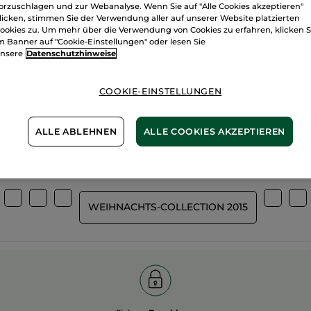
orzuschlagen und zur Webanalyse. Wenn Sie auf "Alle Cookies akzeptieren"
licken, stimmen Sie der Verwendung aller auf unserer Website platzierten
ookies zu. Um mehr über die Verwendung von Cookies zu erfahren, klicken S
m Banner auf "Cookie-Einstellungen" oder lesen Sie
nsere
Datenschutzhinweise
Wir bewirtsch
%
unserer Aktivstoffe
unsere Felder
pflanzlich
COOKIE-EINSTELLUNGEN
biologisch
ALLE ABLEHNEN
ALLE COOKIES AKZEPTIEREN
Mehr entdecken
WEIHNACHTS-COLLECTION 2015