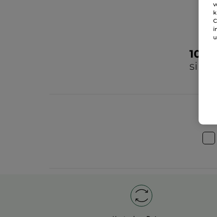
v
k
C
i
u
100
sind