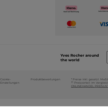
Yves Rocher around
the world
Cookie-
Produktbewertungen
* Preise inkl. gesetzl. MwS
(1)
Einstellungen
Preisvorteil: Im Verglei
ONLINEHANDEL PREISLIST