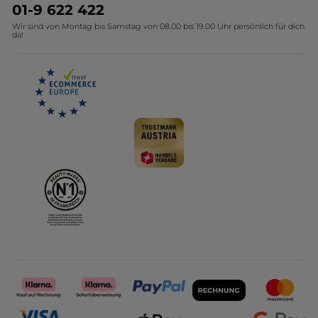
Umweltstiftung YR
Geschenkideen Yves Rocher
01-9 622 422
Wir sind von Montag bis Samstag von 08.00 bis 19.00 Uhr persönlich für dich
Affiliate Programm
Kollektion Monoi Yves Rocher
da!
Karriere