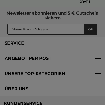
GRATIS
Newsletter
abonnieren und
5 € Gutschein
sichern
OK
SERVICE
FAQs und Kontakt
ANGEBOT PER POST
Mein Konto
Versandhandel Sendung verfolgen
Online Beauty Beratung
UNSERE TOP-KATEGORIEN
Versandhandel Preisliste
Online Preisliste
Aktuelle Angebote
ÜBER UNS
Black Friday Yves Rocher
Unsere Marke
Weihnachtskollektion
KUNDENSERVICE