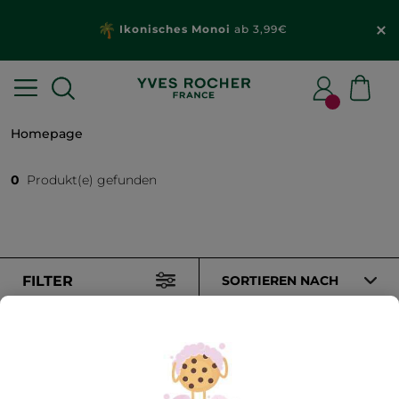
Ikonisches Monoi
ab 3,99€
Homepage
0
Produkt(e) gefunden
FILTER
SORTIEREN NACH