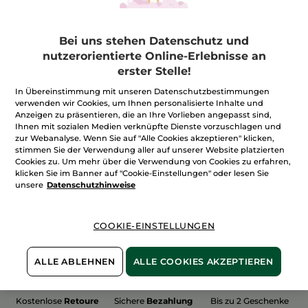
Bei uns stehen Datenschutz und
nutzerorientierte Online-Erlebnisse an
erster Stelle!
100%
unserer Aktivstoffe
Wir bewirtschaften
sind
pflanzlich
unsere Felder
In Übereinstimmung mit unseren Datenschutzbestimmungen
biologisch
verwenden wir Cookies, um Ihnen personalisierte Inhalte und
Anzeigen zu präsentieren, die an Ihre Vorlieben angepasst sind,
Ihnen mit sozialen Medien verknüpfte Dienste vorzuschlagen und
zur Webanalyse. Wenn Sie auf "Alle Cookies akzeptieren" klicken,
stimmen Sie der Verwendung aller auf unserer Website platzierten
Mehr entdecken
Cookies zu. Um mehr über die Verwendung von Cookies zu erfahren,
klicken Sie im Banner auf "Cookie-Einstellungen" oder lesen Sie
unsere
Datenschutzhinweise
WEIHNACHTS-COLLECTION 2015
COOKIE-EINSTELLUNGEN
ALLE ABLEHNEN
ALLE COOKIES AKZEPTIEREN
Kostenlose
Retoure
Sichere
Bezahlung
Bis zu 2 Geschenke