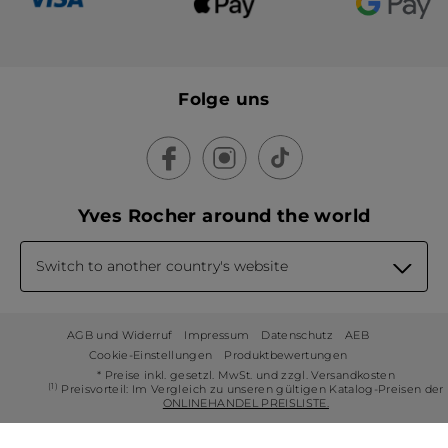
Folge uns
Yves Rocher around the world
Switch to another country's website
AGB und Widerruf
Impressum
Datenschutz
AEB
Cookie-Einstellungen
Produktbewertungen
* Preise inkl. gesetzl. MwSt. und zzgl. Versandkosten
(1)
Preisvorteil: Im Vergleich zu unseren gültigen Katalog-Preisen der
ONLINEHANDEL PREISLISTE.