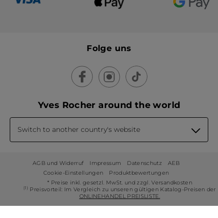
Folge uns
Yves Rocher around the world
Switch to another country's website
AGB und Widerruf
Impressum
Datenschutz
AEB
Cookie-Einstellungen
Produktbewertungen
* Preise inkl. gesetzl. MwSt. und zzgl. Versandkosten
(1)
Preisvorteil: Im Vergleich zu unseren gültigen Katalog-Preisen der
ONLINEHANDEL PREISLISTE.