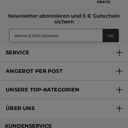
GRATIS
Newsletter
abonnieren und
5 € Gutschein
sichern
OK
SERVICE
FAQs und Kontakt
ANGEBOT PER POST
Mein Konto
Versandhandel Sendung verfolgen
Online Beauty Beratung
UNSERE TOP-KATEGORIEN
Versandhandel Preisliste
Online Preisliste
Aktuelle Angebote
ÜBER UNS
Black Friday Yves Rocher
Unsere Marke
Weihnachtskollektion
KUNDENSERVICE