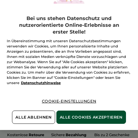
Bei uns stehen Datenschutz und
nutzerorientierte Online-Erlebnisse an
erster Stelle!
100%
unserer Aktivstoffe
Wir bewirtschaften
sind
pflanzlich
unsere Felder
In Übereinstimmung mit unseren Datenschutzbestimmungen
biologisch
verwenden wir Cookies, um Ihnen personalisierte Inhalte und
Anzeigen zu präsentieren, die an Ihre Vorlieben angepasst sind,
Ihnen mit sozialen Medien verknüpfte Dienste vorzuschlagen und
zur Webanalyse. Wenn Sie auf "Alle Cookies akzeptieren" klicken,
stimmen Sie der Verwendung aller auf unserer Website platzierten
Mehr entdecken
Cookies zu. Um mehr über die Verwendung von Cookies zu erfahren,
klicken Sie im Banner auf "Cookie-Einstellungen" oder lesen Sie
unsere
Datenschutzhinweise
WEIHNACHTS-COLLECTION 2015
COOKIE-EINSTELLUNGEN
ALLE ABLEHNEN
ALLE COOKIES AKZEPTIEREN
Kostenlose
Retoure
Sichere
Bezahlung
Bis zu 2 Geschenke