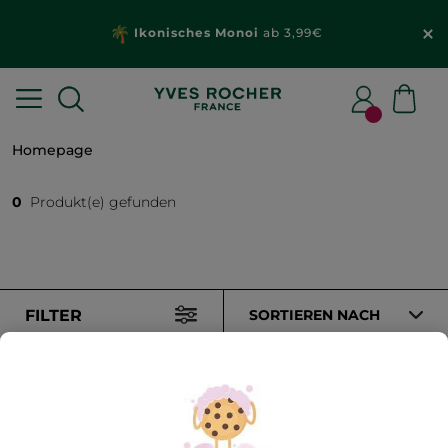
Ikonisches Monoi
ab 3,99€
Homepage
0
Produkt(e) gefunden
FILTER
SORTIEREN NACH