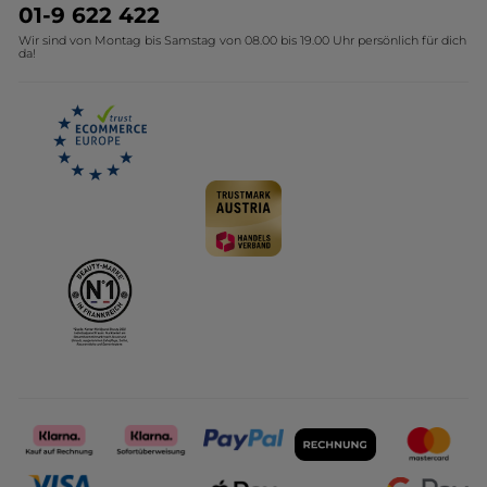
Umweltstiftung YR
Geschenkideen Yves Rocher
01-9 622 422
Wir sind von Montag bis Samstag von 08.00 bis 19.00 Uhr persönlich für dich
Affiliate Programm
Kollektion Monoi Yves Rocher
da!
Karriere