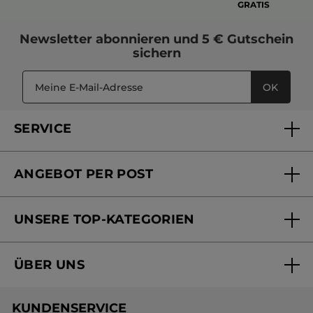
GRATIS
Newsletter
abonnieren und
5 € Gutschein
sichern
OK
SERVICE
FAQs und Kontakt
ANGEBOT PER POST
Mein Konto
Versandhandel Sendung verfolgen
Online Beauty Beratung
UNSERE TOP-KATEGORIEN
Versandhandel Preisliste
Online Preisliste
Aktuelle Angebote
ÜBER UNS
Black Friday Yves Rocher
Unsere Marke
Weihnachtskollektion
KUNDENSERVICE