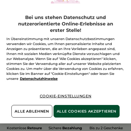
Bei uns stehen Datenschutz und
nutzerorientierte Online-Erlebnisse an
erster Stelle!
100%
unserer Aktivstoffe
Wir bewirtschaften
sind
pflanzlich
unsere Felder
In Übereinstimmung mit unseren Datenschutzbestimmungen
biologisch
verwenden wir Cookies, um Ihnen personalisierte Inhalte und
Anzeigen zu präsentieren, die an Ihre Vorlieben angepasst sind,
Ihnen mit sozialen Medien verknüpfte Dienste vorzuschlagen und
zur Webanalyse. Wenn Sie auf "Alle Cookies akzeptieren" klicken,
stimmen Sie der Verwendung aller auf unserer Website platzierten
Mehr entdecken
Cookies zu. Um mehr über die Verwendung von Cookies zu erfahren,
klicken Sie im Banner auf "Cookie-Einstellungen" oder lesen Sie
unsere
Datenschutzhinweise
WEIHNACHTS-COLLECTION 2015
COOKIE-EINSTELLUNGEN
ALLE ABLEHNEN
ALLE COOKIES AKZEPTIEREN
Kostenlose
Retoure
Sichere
Bezahlung
Bis zu 2 Geschenke