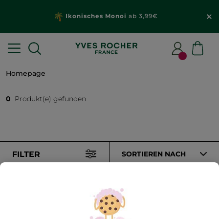
Ikonisches Monoi
ab 3,99€
Homepage
0
Produkt(e) gefunden
FILTER
SORTIEREN NACH