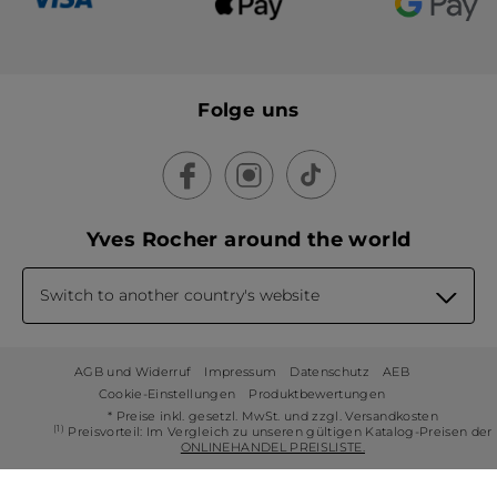
Folge uns
Yves Rocher around the world
Switch to another country's website
AGB und Widerruf
Impressum
Datenschutz
AEB
Cookie-Einstellungen
Produktbewertungen
* Preise inkl. gesetzl. MwSt. und zzgl. Versandkosten
(1)
Preisvorteil: Im Vergleich zu unseren gültigen Katalog-Preisen der
ONLINEHANDEL PREISLISTE.