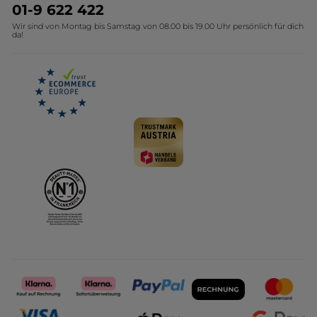
Umweltstiftung YR
Geschenkideen Yves Rocher
01-9 622 422
Wir sind von Montag bis Samstag von 08.00 bis 19.00 Uhr persönlich für dich
Affiliate Programm
Kollektion Monoi Yves Rocher
da!
Karriere