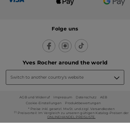
Folge uns
Yves Rocher around the world
Switch to another country's website
AGB und Widerruf
Impressum
Datenschutz
AEB
Cookie-Einstellungen
Produktbewertungen
* Preise inkl. gesetzl. MwSt. und zzgl. Versandkosten
(1)
Preisvorteil: Im Vergleich zu unseren gültigen Katalog-Preisen der
ONLINEHANDEL PREISLISTE.