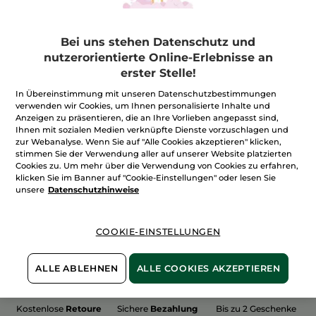
Bei uns stehen Datenschutz und
nutzerorientierte Online-Erlebnisse an
erster Stelle!
100%
unserer Aktivstoffe
Wir bewirtschaften
sind
pflanzlich
unsere Felder
In Übereinstimmung mit unseren Datenschutzbestimmungen
biologisch
verwenden wir Cookies, um Ihnen personalisierte Inhalte und
Anzeigen zu präsentieren, die an Ihre Vorlieben angepasst sind,
Ihnen mit sozialen Medien verknüpfte Dienste vorzuschlagen und
zur Webanalyse. Wenn Sie auf "Alle Cookies akzeptieren" klicken,
stimmen Sie der Verwendung aller auf unserer Website platzierten
Mehr entdecken
Cookies zu. Um mehr über die Verwendung von Cookies zu erfahren,
klicken Sie im Banner auf "Cookie-Einstellungen" oder lesen Sie
unsere
Datenschutzhinweise
WEIHNACHTS-COLLECTION 2015
COOKIE-EINSTELLUNGEN
ALLE ABLEHNEN
ALLE COOKIES AKZEPTIEREN
Kostenlose
Retoure
Sichere
Bezahlung
Bis zu 2 Geschenke