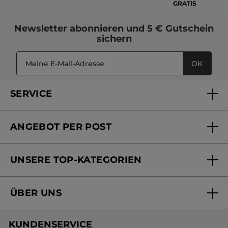
GRATIS
Newsletter
abonnieren und
5 € Gutschein
sichern
OK
SERVICE
FAQs und Kontakt
ANGEBOT PER POST
Mein Konto
Versandhandel Sendung verfolgen
Online Beauty Beratung
UNSERE TOP-KATEGORIEN
Versandhandel Preisliste
Online Preisliste
Aktuelle Angebote
ÜBER UNS
Black Friday Yves Rocher
Unsere Marke
Weihnachtskollektion
KUNDENSERVICE