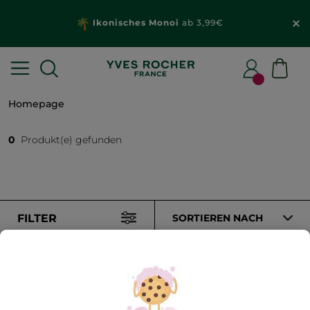
Ikonisches Monoi
ab 3,99€
Homepage
0
Produkt(e) gefunden
FILTER
SORTIEREN NACH