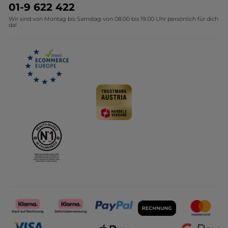
Umweltstiftung YR
Geschenkideen Yves Rocher
01-9 622 422
Wir sind von Montag bis Samstag von 08.00 bis 19.00 Uhr persönlich für dich
Affiliate Programm
Kollektion Monoi Yves Rocher
da!
Karriere