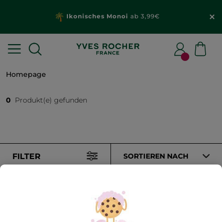
Ikonisches Monoi
ab 3,99€
Homepage
0
Produkt(e) gefunden
FILTER
SORTIEREN NACH