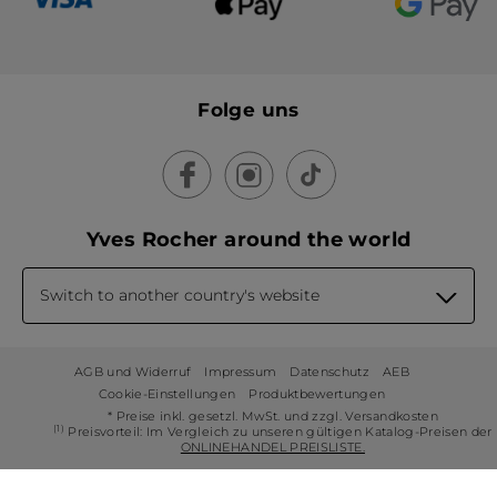
Folge uns
Yves Rocher around the world
Switch to another country's website
AGB und Widerruf
Impressum
Datenschutz
AEB
Cookie-Einstellungen
Produktbewertungen
* Preise inkl. gesetzl. MwSt. und zzgl. Versandkosten
(1)
Preisvorteil: Im Vergleich zu unseren gültigen Katalog-Preisen der
ONLINEHANDEL PREISLISTE.