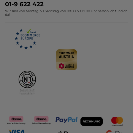
Umweltstiftung YR
Geschenkideen Yves Rocher
01-9 622 422
Wir sind von Montag bis Samstag von 08.00 bis 19.00 Uhr persönlich für dich
Affiliate Programm
Kollektion Monoi Yves Rocher
da!
Karriere