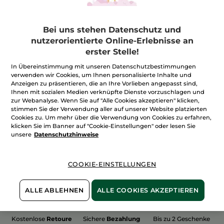
Bei uns stehen Datenschutz und
nutzerorientierte Online-Erlebnisse an
erster Stelle!
100%
unserer Aktivstoffe
Wir bewirtschaften
sind
pflanzlich
unsere Felder
In Übereinstimmung mit unseren Datenschutzbestimmungen
biologisch
verwenden wir Cookies, um Ihnen personalisierte Inhalte und
Anzeigen zu präsentieren, die an Ihre Vorlieben angepasst sind,
Ihnen mit sozialen Medien verknüpfte Dienste vorzuschlagen und
zur Webanalyse. Wenn Sie auf "Alle Cookies akzeptieren" klicken,
stimmen Sie der Verwendung aller auf unserer Website platzierten
Mehr entdecken
Cookies zu. Um mehr über die Verwendung von Cookies zu erfahren,
klicken Sie im Banner auf "Cookie-Einstellungen" oder lesen Sie
unsere
Datenschutzhinweise
WEIHNACHTS-COLLECTION 2015
COOKIE-EINSTELLUNGEN
ALLE ABLEHNEN
ALLE COOKIES AKZEPTIEREN
Kostenlose
Retoure
Sichere
Bezahlung
Bis zu 2 Geschenke