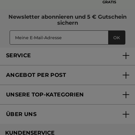
GRATIS
Newsletter
abonnieren und
5 € Gutschein
sichern
OK
SERVICE
FAQs und Kontakt
ANGEBOT PER POST
Mein Konto
Versandhandel Sendung verfolgen
Online Beauty Beratung
UNSERE TOP-KATEGORIEN
Versandhandel Preisliste
Online Preisliste
Aktuelle Angebote
ÜBER UNS
Black Friday Yves Rocher
Unsere Marke
Weihnachtskollektion
KUNDENSERVICE