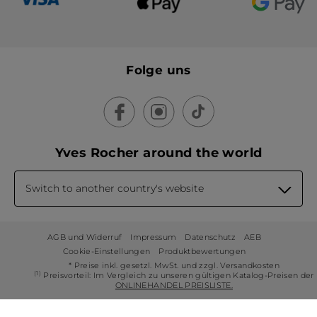
Folge uns
Yves Rocher around the world
Switch to another country's website
AGB und Widerruf
Impressum
Datenschutz
AEB
Cookie-Einstellungen
Produktbewertungen
* Preise inkl. gesetzl. MwSt. und zzgl. Versandkosten
(1)
Preisvorteil: Im Vergleich zu unseren gültigen Katalog-Preisen der
ONLINEHANDEL PREISLISTE.