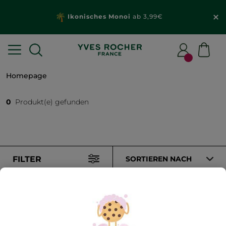
Ikonisches Monoi
ab 3,99€
Homepage
0
Produkt(e) gefunden
FILTER
SORTIEREN NACH