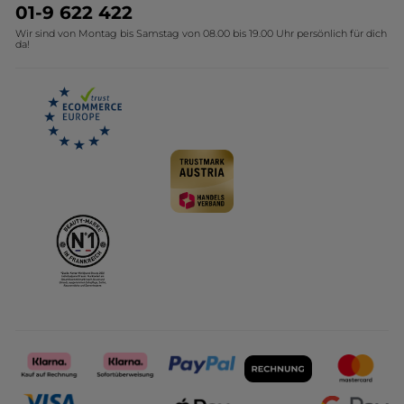
Umweltstiftung YR
Geschenkideen Yves Rocher
01-9 622 422
Wir sind von Montag bis Samstag von 08.00 bis 19.00 Uhr persönlich für dich
Affiliate Programm
Kollektion Monoi Yves Rocher
da!
Karriere