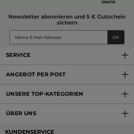
GRATIS
Newsletter
abonnieren und
5 € Gutschein
sichern
OK
SERVICE
FAQs und Kontakt
ANGEBOT PER POST
Mein Konto
Versandhandel Sendung verfolgen
Online Beauty Beratung
UNSERE TOP-KATEGORIEN
Versandhandel Preisliste
Online Preisliste
Aktuelle Angebote
ÜBER UNS
Black Friday Yves Rocher
Unsere Marke
Weihnachtskollektion
KUNDENSERVICE