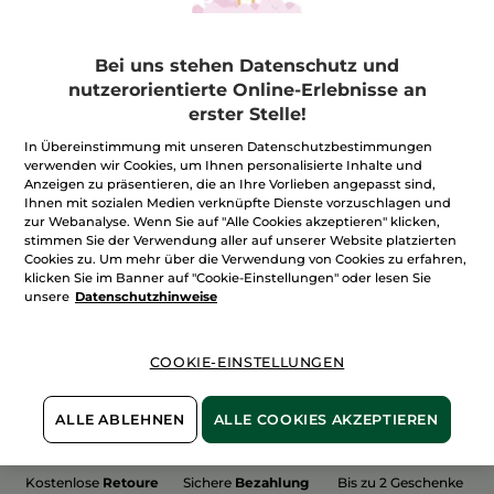
Bei uns stehen Datenschutz und
nutzerorientierte Online-Erlebnisse an
erster Stelle!
100%
unserer Aktivstoffe
Wir bewirtschaften
sind
pflanzlich
unsere Felder
In Übereinstimmung mit unseren Datenschutzbestimmungen
biologisch
verwenden wir Cookies, um Ihnen personalisierte Inhalte und
Anzeigen zu präsentieren, die an Ihre Vorlieben angepasst sind,
Ihnen mit sozialen Medien verknüpfte Dienste vorzuschlagen und
zur Webanalyse. Wenn Sie auf "Alle Cookies akzeptieren" klicken,
stimmen Sie der Verwendung aller auf unserer Website platzierten
Mehr entdecken
Cookies zu. Um mehr über die Verwendung von Cookies zu erfahren,
klicken Sie im Banner auf "Cookie-Einstellungen" oder lesen Sie
unsere
Datenschutzhinweise
WEIHNACHTS-COLLECTION 2015
COOKIE-EINSTELLUNGEN
ALLE ABLEHNEN
ALLE COOKIES AKZEPTIEREN
Kostenlose
Retoure
Sichere
Bezahlung
Bis zu 2 Geschenke