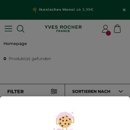
Ikonisches Monoi
ab 3,99€
Homepage
0
Produkt(e) gefunden
FILTER
SORTIEREN NACH