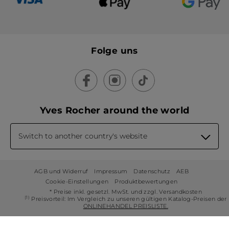
Folge uns
Yves Rocher around the world
Switch to another country's website
AGB und Widerruf
Impressum
Datenschutz
AEB
Cookie-Einstellungen
Produktbewertungen
* Preise inkl. gesetzl. MwSt. und zzgl. Versandkosten
(1)
Preisvorteil: Im Vergleich zu unseren gültigen Katalog-Preisen der
ONLINEHANDEL PREISLISTE.