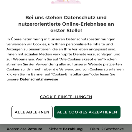
Bei uns stehen Datenschutz und
nutzerorientierte Online-Erlebnisse an
erster Stelle!
100%
unserer Aktivstoffe
Wir bewirtschaften
sind
pflanzlich
unsere Felder
In Übereinstimmung mit unseren Datenschutzbestimmungen
biologisch
verwenden wir Cookies, um Ihnen personalisierte Inhalte und
Anzeigen zu präsentieren, die an Ihre Vorlieben angepasst sind,
Ihnen mit sozialen Medien verknüpfte Dienste vorzuschlagen und
zur Webanalyse. Wenn Sie auf "Alle Cookies akzeptieren" klicken,
stimmen Sie der Verwendung aller auf unserer Website platzierten
Mehr entdecken
Cookies zu. Um mehr über die Verwendung von Cookies zu erfahren,
klicken Sie im Banner auf "Cookie-Einstellungen" oder lesen Sie
unsere
Datenschutzhinweise
WEIHNACHTS-COLLECTION 2015
COOKIE-EINSTELLUNGEN
ALLE ABLEHNEN
ALLE COOKIES AKZEPTIEREN
Kostenlose
Retoure
Sichere
Bezahlung
Bis zu 2 Geschenke