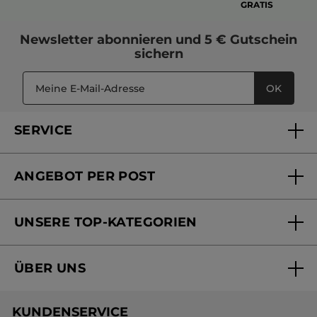
GRATIS
Newsletter
abonnieren und
5 € Gutschein
sichern
OK
SERVICE
FAQs und Kontakt
ANGEBOT PER POST
Mein Konto
Versandhandel Sendung verfolgen
Online Beauty Beratung
UNSERE TOP-KATEGORIEN
Versandhandel Preisliste
Online Preisliste
Aktuelle Angebote
ÜBER UNS
Black Friday Yves Rocher
Unsere Marke
Weihnachtskollektion
KUNDENSERVICE