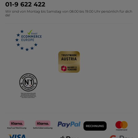
Umweltstiftung YR
Geschenkideen Yves Rocher
01-9 622 422
Wir sind von Montag bis Samstag von 08.00 bis 19.00 Uhr persönlich für dich
Affiliate Programm
Kollektion Monoi Yves Rocher
da!
Karriere