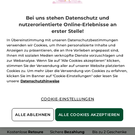
Bei uns stehen Datenschutz und
nutzerorientierte Online-Erlebnisse an
erster Stelle!
100%
unserer Aktivstoffe
Wir bewirtschaften
sind
pflanzlich
unsere Felder
In Übereinstimmung mit unseren Datenschutzbestimmungen
biologisch
verwenden wir Cookies, um Ihnen personalisierte Inhalte und
Anzeigen zu präsentieren, die an Ihre Vorlieben angepasst sind,
Ihnen mit sozialen Medien verknüpfte Dienste vorzuschlagen und
zur Webanalyse. Wenn Sie auf "Alle Cookies akzeptieren" klicken,
stimmen Sie der Verwendung aller auf unserer Website platzierten
Mehr entdecken
Cookies zu. Um mehr über die Verwendung von Cookies zu erfahren,
klicken Sie im Banner auf "Cookie-Einstellungen" oder lesen Sie
unsere
Datenschutzhinweise
WEIHNACHTS-COLLECTION 2015
COOKIE-EINSTELLUNGEN
ALLE ABLEHNEN
ALLE COOKIES AKZEPTIEREN
Kostenlose
Retoure
Sichere
Bezahlung
Bis zu 2 Geschenke