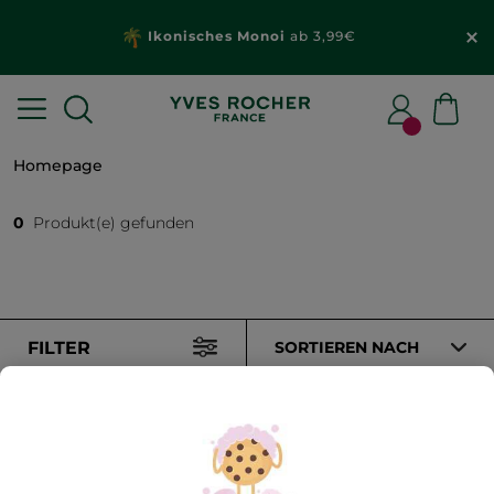
Ikonisches Monoi
ab 3,99€
Homepage
0
Produkt(e) gefunden
FILTER
SORTIEREN NACH