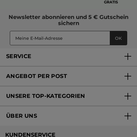
GRATIS
Newsletter
abonnieren und
5 € Gutschein
sichern
OK
SERVICE
FAQs und Kontakt
ANGEBOT PER POST
Mein Konto
Versandhandel Sendung verfolgen
Online Beauty Beratung
UNSERE TOP-KATEGORIEN
Versandhandel Preisliste
Online Preisliste
Aktuelle Angebote
ÜBER UNS
Black Friday Yves Rocher
Unsere Marke
Weihnachtskollektion
KUNDENSERVICE