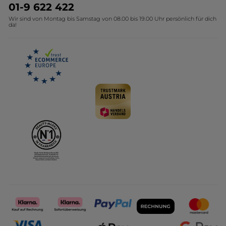
Umweltstiftung YR
Geschenkideen Yves Rocher
01-9 622 422
Wir sind von Montag bis Samstag von 08.00 bis 19.00 Uhr persönlich für dich
Affiliate Programm
Kollektion Monoi Yves Rocher
da!
Karriere