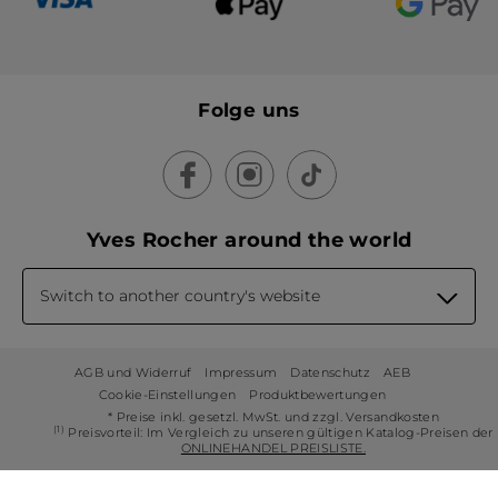
Folge uns
Yves Rocher around the world
Switch to another country's website
AGB und Widerruf
Impressum
Datenschutz
AEB
Cookie-Einstellungen
Produktbewertungen
* Preise inkl. gesetzl. MwSt. und zzgl. Versandkosten
(1)
Preisvorteil: Im Vergleich zu unseren gültigen Katalog-Preisen der
ONLINEHANDEL PREISLISTE.