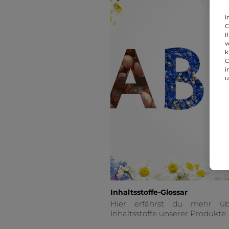
I
C
I
v
k
C
i
u
Inhaltsstoffe-Glossar
Hier erfährst du mehr üb
Inhaltsstoffe unserer Produkte