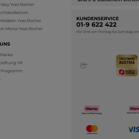
riday Yves Rocher
htskollektion
KUNDENSERVICE
nkideen Yves Rocher
01-9 622 422
ion Monoi Yves Rocher
Wir sind von Montag bis Samstag von 0
 UNS
 Marke
stiftung YR
te Programm
e