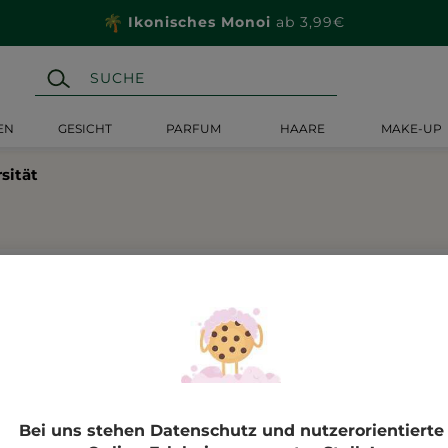
Ikonisches Monoi
ab 3,99€
EN
GESICHT
PARFUM
HAARE
MAKE-UP
sität
#Biodiversität
7
Ergebnisse gefunden
Bei uns stehen Datenschutz und nutzerorientierte