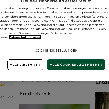
Online-Erlebnisse an erster Stelle!
n Übereinstimmung mit unseren Datenschutzbestimmungen verwenden wi
ookies, um Ihnen personalisierte Inhalte und Anzeigen zu präsentieren, die 
hre Vorlieben angepasst sind, Ihnen mit sozialen Medien verknüpfte Dienste
orzuschlagen und zur Webanalyse. Wenn Sie auf "Alle Cookies akzeptieren"
licken, stimmen Sie der Verwendung aller auf unserer Website platzierten
ookies zu. Um mehr über die Verwendung von Cookies zu erfahren, klicken S
m Banner auf "Cookie-Einstellungen" oder lesen Sie
nsere
Datenschutzhinweise
COOKIE-EINSTELLUNGEN
Unser E
Biodive
Erfa
Enga
ALLE ABLEHNEN
ALLE COOKIES AKZEPTIEREN
Biologisch, nachhaltig, UEBT-
Biodiver
zertifiziert
Hier erfährst du mehr über die
Inhaltsstoffe unserer Produkte
Entd
Entdecken
er die