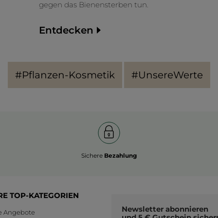
gegen das Bienensterben tun.
Entdecken
#Pflanzen-Kosmetik
#UnsereWerte
Sichere
Bezahlung
RE TOP-KATEGORIEN
Newsletter
abonnieren
le Angebote
und
5 € Gutschein
sicher