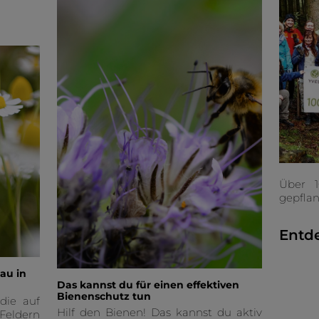
Über 1
gepflan
Entd
au in
Das kannst du für einen effektiven
Bienenschutz tun
die auf
Hilf den Bienen! Das kannst du aktiv
eldern