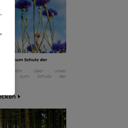
r
an
ie
insatz zum Schutz der
rsität
hre mehr über unser
gement zum Schutz der
sität!
ecken