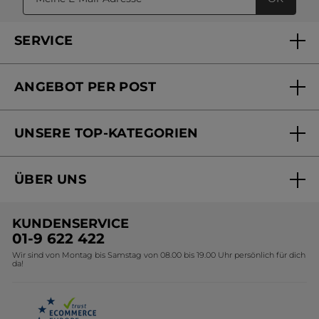
SERVICE
FAQs und Kontakt
ANGEBOT PER POST
Mein Konto
Versandhandel Sendung verfolgen
Online Beauty Beratung
UNSERE TOP-KATEGORIEN
Versandhandel Preisliste
Online Preisliste
Aktuelle Angebote
ÜBER UNS
Black Friday Yves Rocher
Unsere Marke
Weihnachtskollektion
KUNDENSERVICE
Umweltstiftung YR
Geschenkideen Yves Rocher
01-9 622 422
Wir sind von Montag bis Samstag von 08.00 bis 19.00 Uhr persönlich für dich
Affiliate Programm
Kollektion Monoi Yves Rocher
da!
Karriere