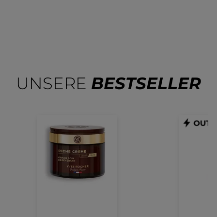
UNSERE
BESTSELLER
Intensivpflege
Co