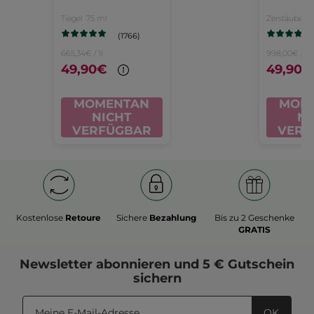
Tag &
u
Tiegel
75 ml
Zerstäuber
5
Nacht
Evi
(1766)
- E
665,34€ / 1l
998,00€ / 1l
49,90€
49,90€
Pa
5
MOMENTAN
MOM
NICHT
NI
VERFÜGBAR
VERF
Kostenlose
Retoure
Sichere
Bezahlung
Bis zu 2 Geschenke
GRATIS
Newsletter
abonnieren und
5 € Gutschein
sichern
OK