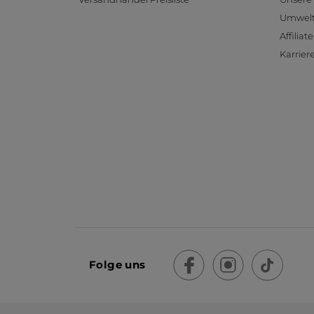
Umwelt
Affilia
Karrier
Folge uns