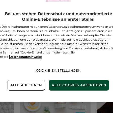
Bei uns stehen Datenschutz und nutzerorientierte
Online-Erlebnisse an erster Stelle!
y-Tipp
#ActBeautiful
#DIY
#LifeStyle
n Übereinstimmung mit unseren Datenschutzbestimmungen verwenden wi
ookies, um Ihnen personalisierte Inhalte und Anzeigen zu präsentieren, die 
FEBRUARY 2018
hre Vorlieben angepasst sind, Ihnen mit sozialen Medien verknüpfte Dienste
orzuschlagen und zur Webanalyse. Wenn Sie auf "Alle Cookies akzeptieren"
Mantra Cosy
licken, stimmen Sie der Verwendung aller auf unserer Website platzierten
Zeit zum Entspannen!
ookies zu. Um mehr über die Verwendung von Cookies zu erfahren, klicken S
m Banner auf "Cookie-Einstellungen" oder lesen Sie
e unsere Tipps & Tricks für die letzten Win
nsere
Datenschutzhinweise
COOKIE-EINSTELLUNGEN
ALLE ABLEHNEN
ALLE COOKIES AKZEPTIEREN