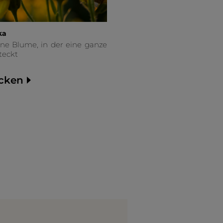
ka
ine Blume, in der eine ganze
teckt
cken