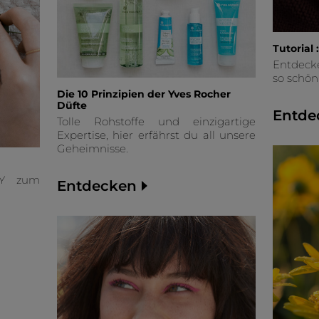
Tutorial
Entdecke
so schön
Die 10 Prinzipien der Yves Rocher
Düfte
Entde
Tolle Rohstoffe und einzigartige
Expertise, hier erfährst du all unsere
Geheimnisse.
IY zum
Entdecken