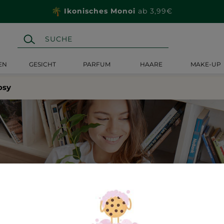
Ikonisches Monoi
ab 3,99€
EN
GESICHT
PARFUM
HAARE
MAKE-UP
osy
 Ort für Inspiration, Entspannung und Engag