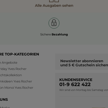
Alle Ausgaben sehen
Sichere
Bezahlung
RE TOP-KATEGORIEN
Newsletter
abonnieren
le Angebote
und
5 € Gutschein
sicher
riday Yves Rocher
htskollektion
KUNDENSERVICE
nkideen Yves Rocher
01-9 622 422
ion Monoi Yves Rocher
Wir sind von Montag bis Samstag von 0
 UNS
 Marke