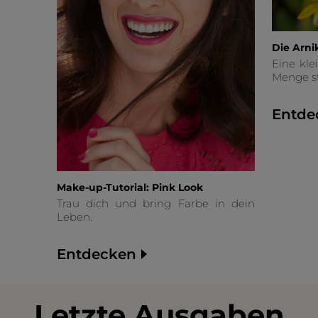
Die Arni
Eine kle
Menge s
Entde
Make-up-Tutorial: Pink Look
Trau dich und bring Farbe in dein
Leben.
Entdecken
Letzte Ausgaben