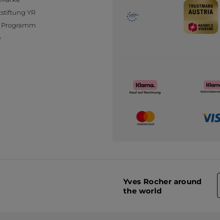
stiftung YR
te Programm
e
Yves Rocher around
the world