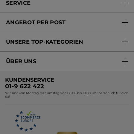
SERVICE
FAQs und Kontakt
ANGEBOT PER POST
Mein Konto
Versandhandel Sendung verfolgen
Online Beauty Beratung
UNSERE TOP-KATEGORIEN
Versandhandel Preisliste
Online Preisliste
Aktuelle Angebote
ÜBER UNS
Black Friday Yves Rocher
Unsere Marke
Weihnachtskollektion
KUNDENSERVICE
Umweltstiftung YR
Geschenkideen Yves Rocher
01-9 622 422
Wir sind von Montag bis Samstag von 08.00 bis 19.00 Uhr persönlich für dich
Affiliate Programm
Kollektion Monoi Yves Rocher
da!
Karriere