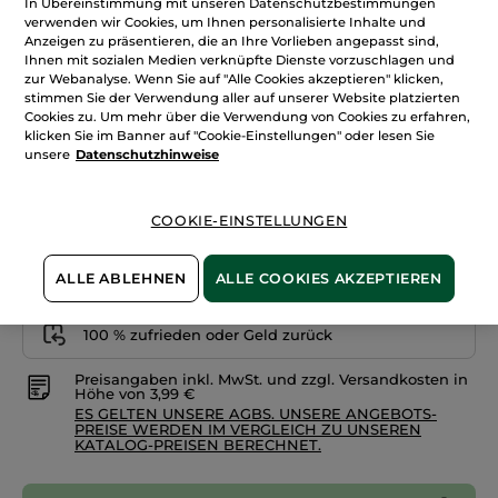
In Übereinstimmung mit unseren Datenschutzbestimmungen
Matt
+12
verwenden wir Cookies, um Ihnen personalisierte Inhalte und
Anzeigen zu präsentieren, die an Ihre Vorlieben angepasst sind,
205.Rosa Pfingstrose
Ihnen mit sozialen Medien verknüpfte Dienste vorzuschlagen und
zur Webanalyse. Wenn Sie auf "Alle Cookies akzeptieren" klicken,
stimmen Sie der Verwendung aller auf unserer Website platzierten
Menge
Cookies zu. Um mehr über die Verwendung von Cookies zu erfahren,
klicken Sie im Banner auf "Cookie-Einstellungen" oder lesen Sie
unsere
Datenschutzhinweise
IN DEN WARENKORB
COOKIE-EINSTELLUNGEN
Freie Versandkosten ab 30€
Lieferung zwischen dem 13/08 und dem 14/08
ALLE ABLEHNEN
ALLE COOKIES AKZEPTIEREN
Zahlung per
Rechnung mit Klarna
u.a.
100 % zufrieden oder Geld zurück
Preisangaben inkl. MwSt. und zzgl. Versandkosten in
Höhe von 3,99 €
ES GELTEN UNSERE AGBS. UNSERE ANGEBOTS-
PREISE WERDEN IM VERGLEICH ZU UNSEREN
KATALOG-PREISEN BERECHNET.