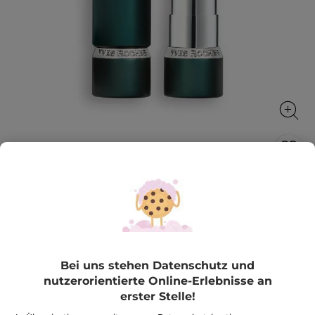
Lippenstift Rouge Botanique Matt
Farbe wird ein Pflegeprodukt
3.5 g
★★★★★
★★★★★
BEWERTUNG VERFASSEN
Bei uns stehen Datenschutz und
Kein
Beurteilungswert
29,90€
*
nutzerorientierte Online-Erlebnisse an
für
Lippenstift
erster Stelle!
854,29€ / 100g
Rouge
Botanique