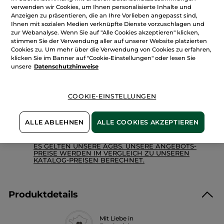
Menge
anzeigen.
verwenden wir Cookies, um Ihnen personalisierte Inhalte und
Geschenkbox
Anzeigen zu präsentieren, die an Ihre Vorlieben angepasst sind,
Comme
Ihnen mit sozialen Medien verknüpfte Dienste vorzuschlagen und
une
Evidence
zur Webanalyse. Wenn Sie auf "Alle Cookies akzeptieren" klicken,
IN DEN WARENKORB
stimmen Sie der Verwendung aller auf unserer Website platzierten
Cookies zu. Um mehr über die Verwendung von Cookies zu erfahren,
klicken Sie im Banner auf "Cookie-Einstellungen" oder lesen Sie
unsere
Datenschutzhinweise
Freie Versandkosten ab 30€
Lieferung zwischen dem 11/08 und dem 12/08
Zahlung per
Rechnung mit Klarna
u.a.
COOKIE-EINSTELLUNGEN
100 % zufrieden oder Geld zurück
ALLE ABLEHNEN
ALLE COOKIES AKZEPTIEREN
Preisangaben inkl. MwSt. und zzgl. Versandkosten in
Höhe von 3,99 €
ES GELTEN UNSERE AGBS. UNSERE ANGEBOTS-
PREISE WERDEN IM VERGLEICH ZU UNSEREN
KATALOG-PREISEN BERECHNET.
Produktdetails
Mit Liebe in