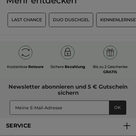
Mehr entdecken
E
LAST CHANCE
DUO DUSCHGEL
KENNENLERNSE
Kostenlose
Retoure
Sichere
Bezahlung
Bis zu 2 Geschenke
GRATIS
Newsletter
abonnieren und
5 € Gutschein
sichern
OK
SERVICE