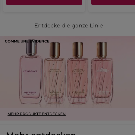
MEHR
Entdecke die ganze Linie
COMME UNE EVIDENCE
MEHR PRODUKTE ENTDECKEN