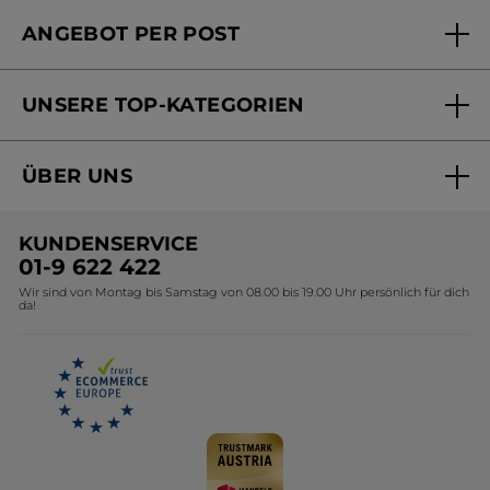
FAQs und Kontakt
ANGEBOT PER POST
Mein Konto
Versandhandel Sendung verfolgen
Online Beauty Beratung
UNSERE TOP-KATEGORIEN
Versandhandel Preisliste
Online Preisliste
Aktuelle Angebote
ÜBER UNS
Black Friday Yves Rocher
Unsere Marke
Weihnachtskollektion
KUNDENSERVICE
Umweltstiftung YR
Geschenkideen Yves Rocher
01-9 622 422
Wir sind von Montag bis Samstag von 08.00 bis 19.00 Uhr persönlich für dich
Affiliate Programm
Kollektion Monoi Yves Rocher
da!
Karriere