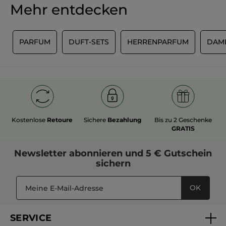
Mehr entdecken
N
PARFUM
DUFT-SETS
HERRENPARFUM
DAM
Kostenlose
Retoure
Sichere
Bezahlung
Bis zu 2 Geschenke
GRATIS
Newsletter
abonnieren und
5 € Gutschein
sichern
OK
SERVICE