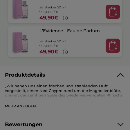
Zerstäuber 50 ml
998,00€ / 1l
49,90€
L'Evidence - Eau de Parfum
Zerstäuber 50 ml
998,00€ / 1l
49,90€
Produktdetails
„Wir haben uns einen frischen und strahlenden Duft
vorgestellt, einen Neo-Chypre rund um die Magnolienblüte,
die mit der samtigen Süße des wiederverwendeten Pfirsichs
eine erfrischende Note erhält und von der kräftigen und
wohltuenden Patschuli-Basisnote umhüllt wird. Für eine
MEHR ANZEIGEN
positive und zuversichtliche Frau."
Sonia Constant und Marion Costero, Parfümeure
Bewertungen
-
Intensität
: ausgewogen