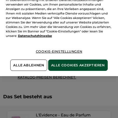
L'Evidence
verwenden wir Cookies, um Ihnen personalisierte Inhalte und
Eau
de
Anzeigen zu präsentieren, die an Ihre Vorlieben angepasst sind,
Parfum
IN DEN WARENKORB
Ihnen mit sozialen Medien verknüpfte Dienste vorzuschlagen und
50
zur Webanalyse. Wenn Sie auf "Alle Cookies akzeptieren" klicken,
ml
stimmen Sie der Verwendung aller auf unserer Website platzierten
Cookies zu. Um mehr über die Verwendung von Cookies zu erfahren,
Freie Versandkosten ab 30€
klicken Sie im Banner auf "Cookie-Einstellungen" oder lesen Sie
Lieferung zwischen dem 11/08 und dem 12/08
unsere
Datenschutzhinweise
Zahlung per
Rechnung mit Klarna
u.a.
100 % zufrieden oder Geld zurück
COOKIE-EINSTELLUNGEN
Preisangaben inkl. MwSt. und zzgl. Versandkosten in
Höhe von 3,99 €
ALLE ABLEHNEN
ALLE COOKIES AKZEPTIEREN
ES GELTEN UNSERE AGBS. UNSERE ANGEBOTS-
PREISE WERDEN IM VERGLEICH ZU UNSEREN
KATALOG-PREISEN BERECHNET.
Das Set besteht aus
L'Evidence - Eau de Parfum