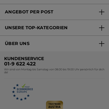
FAQs und Kontakt
ANGEBOT PER POST
Mein Konto
Versandhandel Sendung verfolgen
Online Beauty Beratung
UNSERE TOP-KATEGORIEN
Versandhandel Preisliste
Online Preisliste
Aktuelle Angebote
ÜBER UNS
Black Friday Yves Rocher
Unsere Marke
Weihnachtskollektion
KUNDENSERVICE
Umweltstiftung YR
Geschenkideen Yves Rocher
01-9 622 422
Wir sind von Montag bis Samstag von 08.00 bis 19.00 Uhr persönlich für dich
Affiliate Programm
Kollektion Monoi Yves Rocher
da!
Karriere