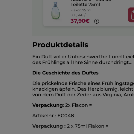
Toilette 75ml
Flakon 75 ml
505,34€ / 1l
37,90€
Produktdetails
Ein Duft voller Unbeschwertheit und Leic
des Frühlings all Ihre Sinne durchdringt...
Die Geschichte des Duftes
Die prickelnde Frische eines Frühlingsta
knackigen äpfeln. Das Herz blumig, leich
von dem Duft der Zeder aus Virginia, A
Verpackung
: 2x Flacon =
Artikelnr.: EC048
Verpackung :
2 x 75ml Flakon =