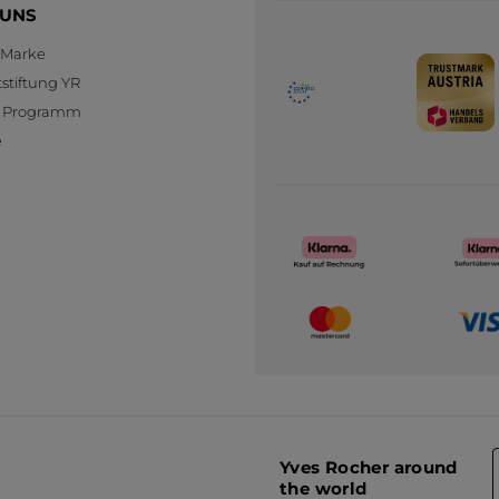
 UNS
 Marke
stiftung YR
te Programm
e
Yves Rocher around
the world