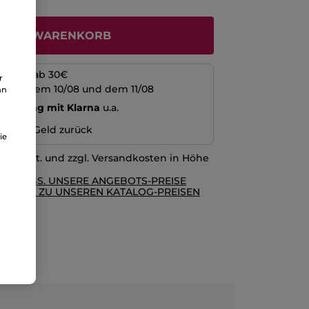
N DEN WARENKORB
kosten ab 30€
r
schen dem 10/08 und dem 11/08
an
echnung mit Klarna
u.a.
n oder Geld zurück
ie
l. MwSt. und zzgl. Versandkosten in Höhe
RE AGBS. UNSERE ANGEBOTS-PREISE
GLEICH ZU UNSEREN KATALOG-PREISEN