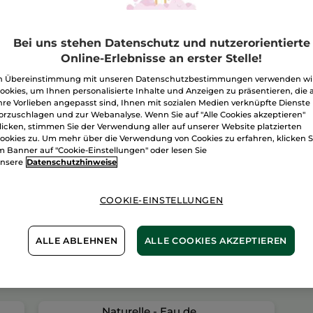
1+1
Naturelle
Eau
de
I
Toilette
Bei uns stehen Datenschutz und nutzerorientierte
75
Online-Erlebnisse an erster Stelle!
ml
Freie Versand
n Übereinstimmung mit unseren Datenschutzbestimmungen verwenden wi
Lieferung zwi
ookies, um Ihnen personalisierte Inhalte und Anzeigen zu präsentieren, die 
hre Vorlieben angepasst sind, Ihnen mit sozialen Medien verknüpfte Dienste
Zahlung per
R
orzuschlagen und zur Webanalyse. Wenn Sie auf "Alle Cookies akzeptieren"
licken, stimmen Sie der Verwendung aller auf unserer Website platzierten
100 % zufriede
ookies zu. Um mehr über die Verwendung von Cookies zu erfahren, klicken S
m Banner auf "Cookie-Einstellungen" oder lesen Sie
Preisangaben ink
nsere
Datenschutzhinweise
von 3,99 €
ES GELTEN UNSE
WERDEN IM VER
COOKIE-EINSTELLUNGEN
BERECHNET.
ALLE ABLEHNEN
ALLE COOKIES AKZEPTIEREN
Naturelle - Eau de