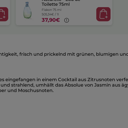
Toilette 75ml
Flakon 75 ml
505,34€ / 1l
37,90€
htigkeit, frisch und prickelnd mit grünen, blumigen un
ges eingefangen in einem Cocktail aus Zitrusnoten ver
t und strahlend, umhällt das Absolue von Jasmin aus ä
mber und Moschusnoten.