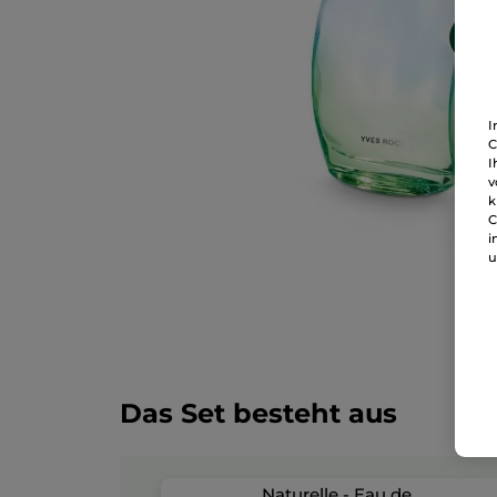
I
C
I
v
k
C
i
u
Das Set besteht aus
Naturelle - Eau de