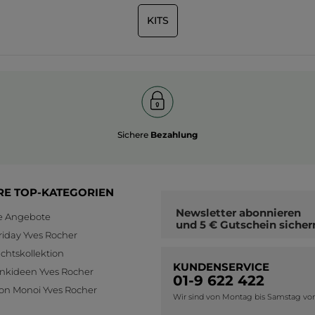
KITS
Sichere
Bezahlung
RE TOP-KATEGORIEN
Newsletter
abonnieren
le Angebote
und
5 € Gutschein
sicher
riday Yves Rocher
htskollektion
KUNDENSERVICE
nkideen Yves Rocher
01-9 622 422
ion Monoi Yves Rocher
Wir sind von Montag bis Samstag von 0