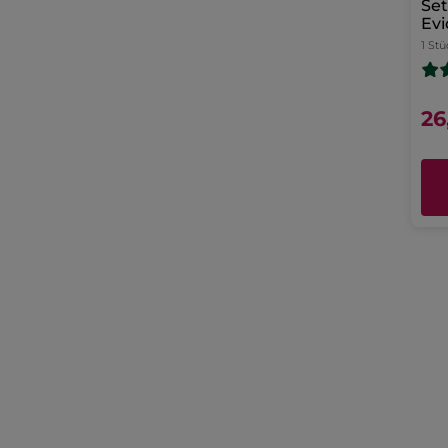
Se
Ev
1 Stü
26