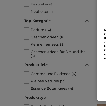
Bestseller
(
)
8
Neuheiten
(
)
1
Top-Kategorie
Parfum
(
)
54
I
C
Geschenkideen
(
)
1
I
v
Kennenlernsets
(
)
1
k
Set
C
Geschenkideen für Sie und Ihn
i
(
)
3
u
1 Stü
Produktlinie
Comme une Evidence
(
)
17
33
Pleines Natures
(
)
26
Essence Botaniques
(
)
16
Produkttyp