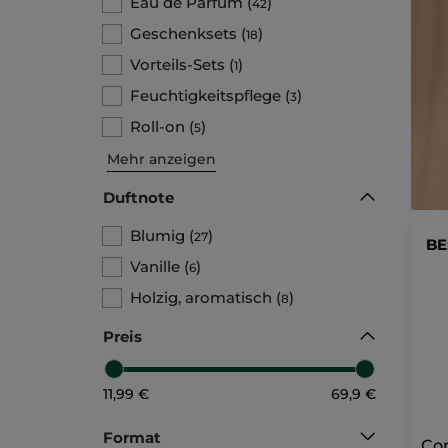
Eau de Parfum
(
)
42
Geschenksets
(
)
18
Vorteils-Sets
(
)
1
Feuchtigkeitspflege
(
)
3
Roll-on
(
)
5
Mehr anzeigen
Duftnote
Blumig
(
)
27
BE
Vanille
(
)
6
Holzig, aromatisch
(
)
8
Preis
11,99 €
69,9 €
Format
Co