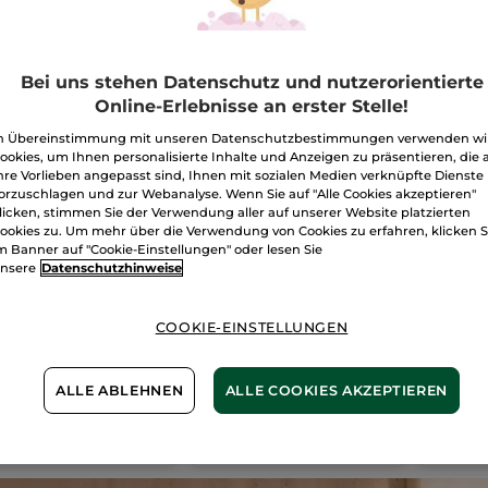
Bei uns stehen Datenschutz und nutzerorientierte
Online-Erlebnisse an erster Stelle!
n Übereinstimmung mit unseren Datenschutzbestimmungen verwenden wi
ookies, um Ihnen personalisierte Inhalte und Anzeigen zu präsentieren, die 
hre Vorlieben angepasst sind, Ihnen mit sozialen Medien verknüpfte Dienste
orzuschlagen und zur Webanalyse. Wenn Sie auf "Alle Cookies akzeptieren"
licken, stimmen Sie der Verwendung aller auf unserer Website platzierten
 Tendres Instants
Set Calme Absolu
Ritua
ookies zu. Um mehr über die Verwendung von Cookies zu erfahren, klicken S
Evide
m Banner auf "Cookie-Einstellungen" oder lesen Sie
nsere
Datenschutzhinweise
ck
1 Stück
1 Stück
(388)
(141)
COOKIE-EINSTELLUNGEN
,99€
33,99€
31,9
65,80€
65,80€
ALLE ABLEHNEN
ALLE COOKIES AKZEPTIEREN
IN DEN
IN DEN
WARENKORB
WARENKORB
W