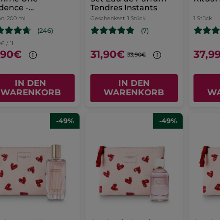
dence -
Tendres Instants
fümiertes
on
200 ml
Geschenkset
1 Stück
1 Stück
schgel
(246)
(7)
€ / 1l
,90€
31,90€
37,9
53,90€
IN DEN
IN DEN
WARENKORB
WARENKORB
W
-49%
-49%