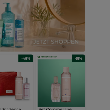
-48%
-51%
 L’Evidence
Set Comme Une