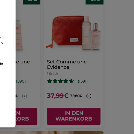
r
an
l Comme une
Set Comme une
ie
nce
Evidence
1 Stück
(1590)
(1591)
9€
37,99€
54,89€
72,80€
IN DEN
IN DEN
ARENKORB
WARENKORB