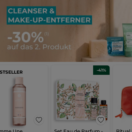
-41%
STSELLER
mme Une
Set Eau de Parfum -
Ritual