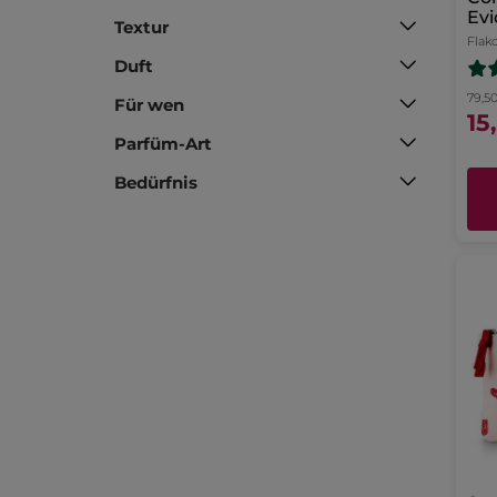
Evi
Textur
Par
Flak
Du
Duft
79,50
Für wen
15
Parfüm-Art
Bedürfnis