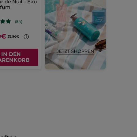
ir de Nuit - Eau
rfum
(54)
9€
52,90€
IN DEN
ARENKORB