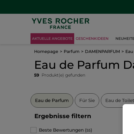
AKTUELLE ANGEBOTE
GESCHENKIDEEN
NEUHEIT
Homepage
Parfum
DAMENPARFUM
Eau
Eau de Parfum 
59
Produkt(e) gefunden
Eau de Parfum
Für Sie
Eau de Toile
Ergebnisse filtern
Beste Bewertungen
(
)
55