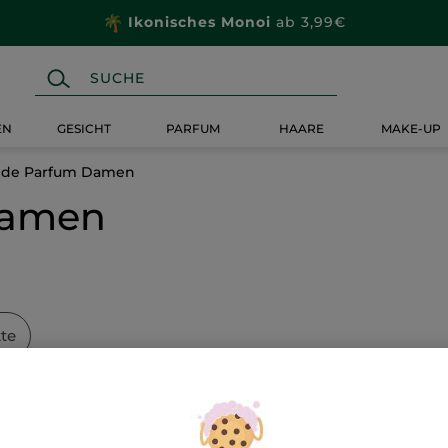
Ikonisches Monoi
ab 3,99€
EN
GESICHT
PARFUM
HAARE
MAKE-UP
 de Parfum Damen
Damen
tte
-48%
-48%