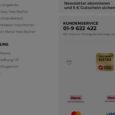
Newsletter
abonnieren
le Angebote
und
5 € Gutschein
sicher
riday Yves Rocher
htskollektion
KUNDENSERVICE
nkideen Yves Rocher
01-9 622 422
ion Monoi Yves Rocher
Wir sind von Montag bis Samstag von 0
 UNS
 Marke
stiftung YR
te Programm
e