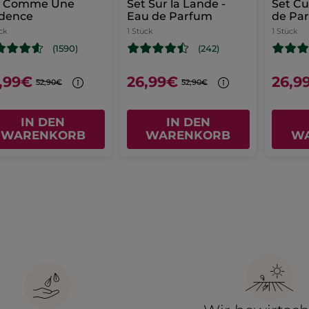
t Comme Une
Set Sur la Lande -
Set Cu
idence
Eau de Parfum
de Pa
ck
1 Stück
1 Stück
(1590)
(242)
,99€
26,99€
26,9
52,90€
52,90€
IN DEN
IN DEN
WARENKORB
WARENKORB
W