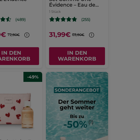
Évidence – Eau de
Parfum & Duschgel
1 Stück
(489)
(255)
9€
31,99€
72,80€
65,80€
IN DEN
IN DEN
ARENKORB
WARENKORB
-49%