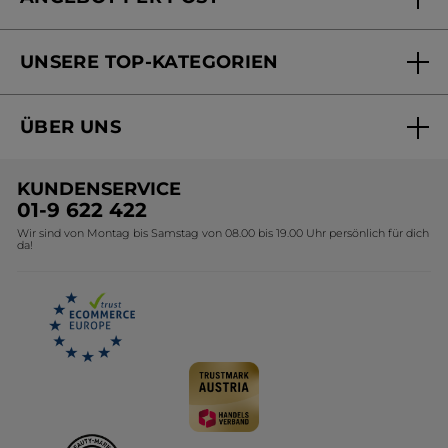
Mein Konto
Versandhandel Sendung verfolgen
Online Beauty Beratung
UNSERE TOP-KATEGORIEN
Versandhandel Preisliste
Online Preisliste
Aktuelle Angebote
ÜBER UNS
Black Friday Yves Rocher
Unsere Marke
Weihnachtskollektion
KUNDENSERVICE
Umweltstiftung YR
Geschenkideen Yves Rocher
01-9 622 422
Wir sind von Montag bis Samstag von 08.00 bis 19.00 Uhr persönlich für dich
Affiliate Programm
Kollektion Monoi Yves Rocher
da!
Karriere