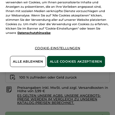
Serum
verwenden wir Cookies, um Ihnen personalisierte Inhalte und
+12
Foundation
Anzeigen zu präsentieren, die an Ihre Vorlieben angepasst sind,
Teint
Ihnen mit sozialen Medien verknüpfte Dienste vorzuschlagen und
Radiance
Rosé 100
zur Webanalyse. Wenn Sie auf "Alle Cookies akzeptieren" klicken,
stimmen Sie der Verwendung aller auf unserer Website platzierten
Menge
Cookies zu. Um mehr über die Verwendung von Cookies zu erfahren,
klicken Sie im Banner auf "Cookie-Einstellungen" oder lesen Sie
unsere
Datenschutzhinweise
IN DEN WARENKORB
COOKIE-EINSTELLUNGEN
Freie Versandkosten ab 30€
ALLE ABLEHNEN
ALLE COOKIES AKZEPTIEREN
Lieferung zwischen dem 11/08 und dem 12/08
Zahlung per
Rechnung mit Klarna
u.a.
100 % zufrieden oder Geld zurück
Preisangaben inkl. MwSt. und zzgl. Versandkosten in
Höhe von 3,99 €
ES GELTEN UNSERE AGBS. UNSERE ANGEBOTS-
PREISE WERDEN IM VERGLEICH ZU UNSEREN
KATALOG-PREISEN BERECHNET.