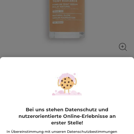
Serum Foundation Teint Radiance
Aufhellung, Aufpolsterung und Feuchtigkeitspflege
30 ml
★★★★★
★★★★★
5.0
(1)
BEWERTUNG VERFASSEN
Bei uns stehen Datenschutz und
5
nutzerorientierte Online-Erlebnisse an
von
31,90€
*
5
erster Stelle!
Sternen.
106,34€ / 100ml
Bewertungen
In Übereinstimmung mit unseren Datenschutzbestimmungen
anzeigen.