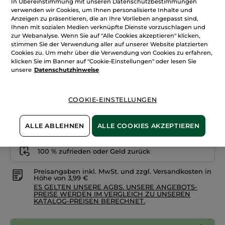
In Übereinstimmung mit unseren Datenschutzbestimmungen
Satin
+19
verwenden wir Cookies, um Ihnen personalisierte Inhalte und
Anzeigen zu präsentieren, die an Ihre Vorlieben angepasst sind,
320.Rot Amaryllis
Ihnen mit sozialen Medien verknüpfte Dienste vorzuschlagen und
zur Webanalyse. Wenn Sie auf "Alle Cookies akzeptieren" klicken,
stimmen Sie der Verwendung aller auf unserer Website platzierten
Menge
Cookies zu. Um mehr über die Verwendung von Cookies zu erfahren,
klicken Sie im Banner auf "Cookie-Einstellungen" oder lesen Sie
unsere
Datenschutzhinweise
IN DEN WARENKORB
COOKIE-EINSTELLUNGEN
Freie Versandkosten ab 30€
Lieferung zwischen dem 10/08 und dem 11/08
ALLE ABLEHNEN
ALLE COOKIES AKZEPTIEREN
Zahlung per
Rechnung mit Klarna
u.a.
100 % zufrieden oder Geld zurück
Preisangaben inkl. MwSt. und zzgl. Versandkosten in
Höhe von 3,99 €
ES GELTEN UNSERE AGBS. UNSERE ANGEBOTS-
PREISE WERDEN IM VERGLEICH ZU UNSEREN
KATALOG-PREISEN BERECHNET.