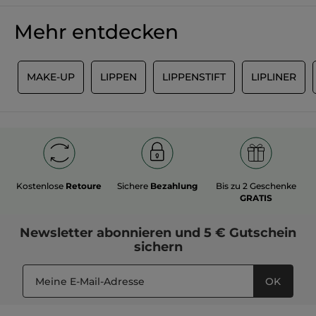
Mehr entdecken
M
MAKE-UP
LIPPEN
LIPPENSTIFT
LIPLINER
Kostenlose
Retoure
Sichere
Bezahlung
Bis zu 2 Geschenke
GRATIS
Newsletter
abonnieren und
5 € Gutschein
sichern
OK