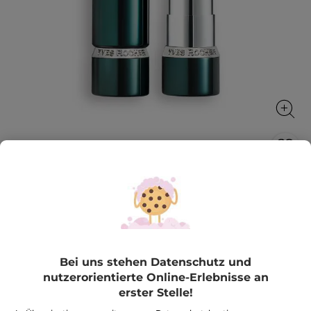
Lippenstift Rouge Botanique Satin
Farbe wird ein Pflegeprodukt
3.5 g
★★★★★
★★★★★
BEWERTUNG VERFASSEN
Bei uns stehen Datenschutz und
Kein
Beurteilungswert
29,90€
*
nutzerorientierte Online-Erlebnisse an
für
Lippenstift
erster Stelle!
854,29€ / 100g
Rouge
Botanique