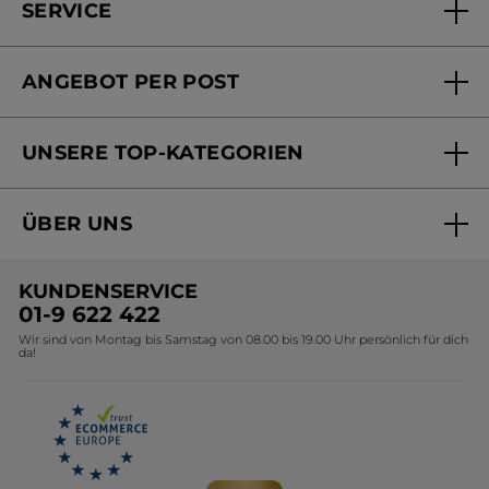
SERVICE
FAQs und Kontakt
ANGEBOT PER POST
Mein Konto
Versandhandel Sendung verfolgen
Online Beauty Beratung
UNSERE TOP-KATEGORIEN
Versandhandel Preisliste
Online Preisliste
Aktuelle Angebote
ÜBER UNS
Black Friday Yves Rocher
Unsere Marke
Weihnachtskollektion
KUNDENSERVICE
Umweltstiftung YR
Geschenkideen Yves Rocher
01-9 622 422
Wir sind von Montag bis Samstag von 08.00 bis 19.00 Uhr persönlich für dich
Affiliate Programm
Kollektion Monoi Yves Rocher
da!
Karriere