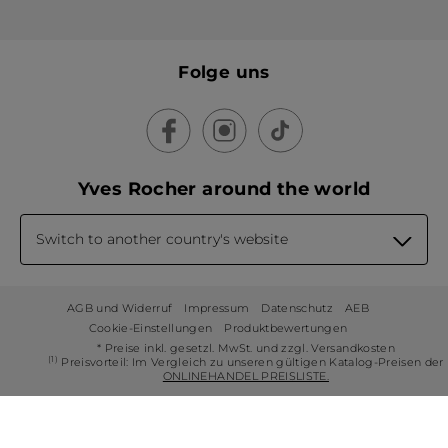
Folge uns
Yves Rocher around the world
Switch to another country's website
AGB und Widerruf
Impressum
Datenschutz
AEB
Cookie-Einstellungen
Produktbewertungen
* Preise inkl. gesetzl. MwSt. und zzgl. Versandkosten
(1)
Preisvorteil: Im Vergleich zu unseren gültigen Katalog-Preisen der
ONLINEHANDEL PREISLISTE.