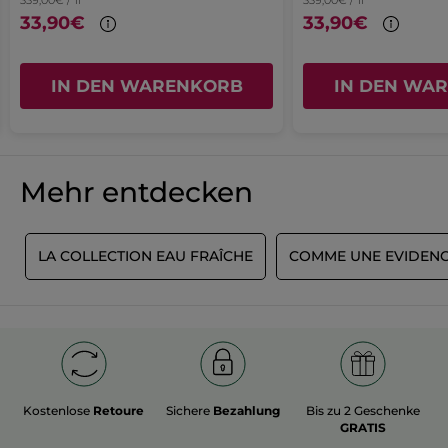
339,00€ / 1l
339,00€ / 1l
Ursprünglich veröffentlicht auf yves-rocher.fr
100% pflanzlichen Ursprungs.
33,90€
33,90€
Die Kartonverpackungen sind
komplett recycelbar und stammen
aus nachhaltiger Forstwirtschaft.
MEHR
Formel ohne Inhaltsstoffe oder
IN DEN WARENKORB
IN DEN WA
Derivate tierischen Ursprungs.
Mehr entdecken
L
LA COLLECTION EAU FRAÎCHE
COMME UNE EVIDEN
Kostenlose
Retoure
Sichere
Bezahlung
Bis zu 2 Geschenke
GRATIS