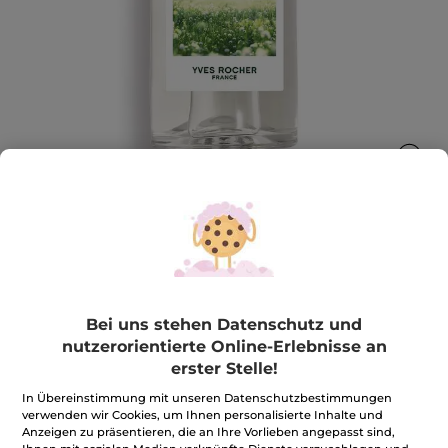
Eau Fraîche Luftig - Minze und Zedrat-
Zitrone
Bei uns stehen Datenschutz und
Lebhafte, grüne Frische
nutzerorientierte Online-Erlebnisse an
100 ml
erster Stelle!
★★★★★
★★★★★
4.4
(130)
BEWERTUNG VERFASSEN
In Übereinstimmung mit unseren Datenschutzbestimmungen
4.4
von
verwenden wir Cookies, um Ihnen personalisierte Inhalte und
33,90€
*
5
Anzeigen zu präsentieren, die an Ihre Vorlieben angepasst sind,
Sternen.
339,00€ / 1l