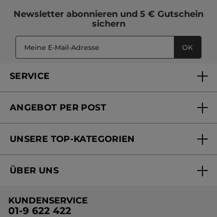
Newsletter
abonnieren und
5 € Gutschein
sichern
OK
SERVICE
FAQs und Kontakt
ANGEBOT PER POST
Mein Konto
Versandhandel Sendung verfolgen
Online Beauty Beratung
UNSERE TOP-KATEGORIEN
Versandhandel Preisliste
Online Preisliste
Aktuelle Angebote
ÜBER UNS
Black Friday Yves Rocher
Unsere Marke
Weihnachtskollektion
KUNDENSERVICE
Umweltstiftung YR
Geschenkideen Yves Rocher
01-9 622 422