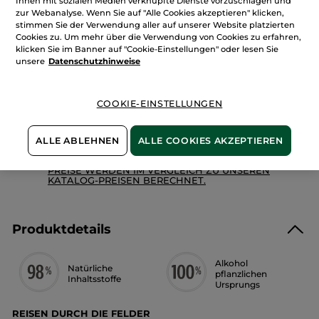
Ihnen mit sozialen Medien verknüpfte Dienste vorzuschlagen und
Bewertungen
zur Webanalyse. Wenn Sie auf "Alle Cookies akzeptieren" klicken,
anzeigen.
Eau
stimmen Sie der Verwendung aller auf unserer Website platzierten
Fraîche
Benachrichtigt mich
Cookies zu. Um mehr über die Verwendung von Cookies zu erfahren,
Luftig
klicken Sie im Banner auf "Cookie-Einstellungen" oder lesen Sie
-
Minze
unsere
Datenschutzhinweise
und
Zedrat-
Zahlung per
Rechnung mit Klarna
u.a.
Zitrone
COOKIE-EINSTELLUNGEN
100 % zufrieden oder Geld zurück
Preisangaben inkl. MwSt. und zzgl. Versandkosten in
ALLE ABLEHNEN
ALLE COOKIES AKZEPTIEREN
Höhe von 3,99 €
ES GELTEN UNSERE AGBS. UNSERE ANGEBOTS-
PREISE WERDEN IM VERGLEICH ZU UNSEREN
KATALOG-PREISEN BERECHNET.
Produktdetails
Alkohol
Natürliche
pflanzlichen
Inhaltsstoffe
Ursprungs
REISEN DURCH DIE FELDER