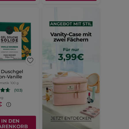
 Duschgel
n-Vanille
smetik
100 g
(103)
1kg
€
IN DEN
ARENKORB