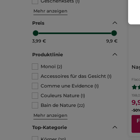
Geschenksets
(
)
1
Mehr anzeigen
Preis
3,99 €
9,9 €
Produktlinie
Monoï
(
)
Nag
2
Accessoires für das Gesicht
(
)
1
Flac
Comme une Evidence
(
)
1
Couleurs Nature
(
)
198,
1
9,
Bain de Nature
(
)
22
Mehr anzeigen
Top-Kategorie
Körper
(
)
20