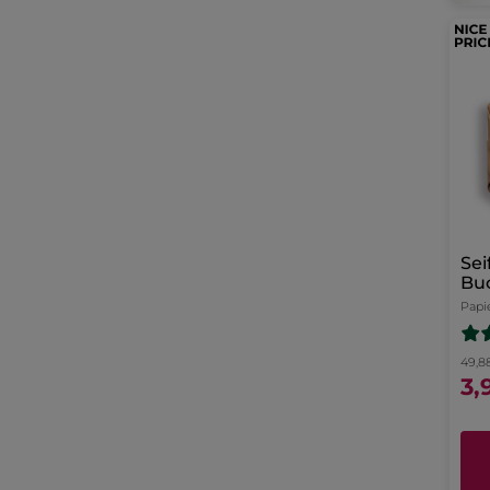
Sei
Bu
Papi
49,8
3,