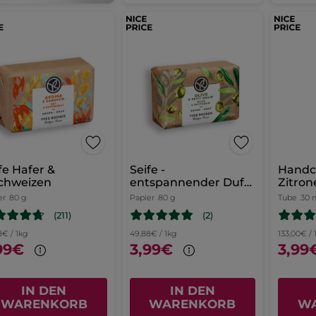
fe Hafer &
Seife -
Hand
chweizen
entspannender Duft
Zitro
Olive - Petitgrain
Kamill
er
80 g
Papier
80 g
Tube
30 
(211)
(2)
8€ / 1kg
49,88€ / 1kg
133,00€ / 1
99€
3,99€
3,99
IN DEN
IN DEN
WARENKORB
WARENKORB
W