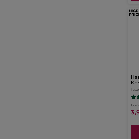
Ha
Ko
Tube
133,0
3,