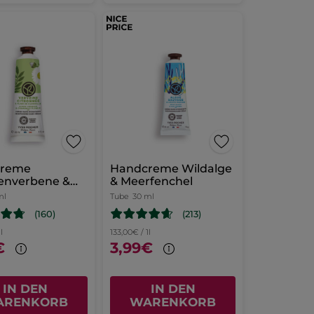
creme
Handcreme Wildalge
nenverbene &
& Meerfenchel
enblüte
ml
Tube
30 ml
(160)
(213)
l
133,00€ / 1l
€
3,99€
IN DEN
IN DEN
ARENKORB
WARENKORB