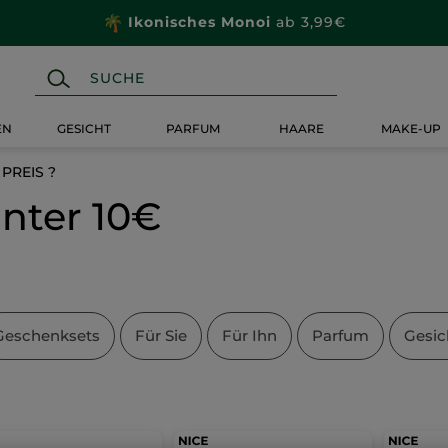
Ikonisches Monoi
ab 3,99€
EN
GESICHT
PARFUM
HAARE
MAKE-UP
PREIS ?
nter 10€
Geschenksets
Für Sie
Für Ihn
Parfum
Gesic