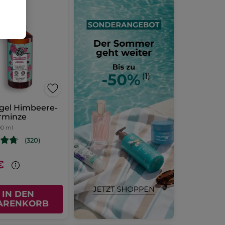
gel Himbeere-
rminze
00 ml
(320)
€
IN DEN
ARENKORB