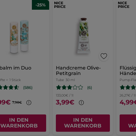
-25%
pbalm im Duo
Handcreme Olive-
Flüssig
Petitgrain
Hände 
Petitg
ifte =
1 Stück
Tube
30 ml
Pump-Fl
(6)
(586)
133,00€ / 1l
26,27€ / 1l
99€
3,99€
4,99
7,98€
IN DEN
IN DEN
WARENKORB
WARENKORB
W