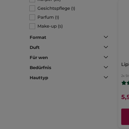
Gesichtspflege
(
)
1
Parfum
(
)
1
Make-up
(
)
5
Format
Duft
Für wen
Li
Bedürfnis
2x St
Hauttyp
5,