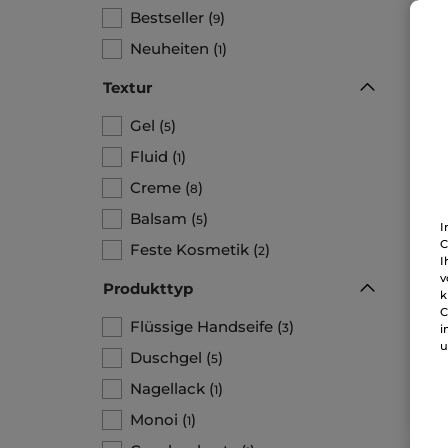
Bestseller
(
)
9
Neuheiten
(
)
1
Textur
Gel
(
)
5
Fluid
(
)
1
Creme
(
)
8
Flü
Balsam
(
)
5
I
C
Pump
Feste Kosmetik
(
)
2
I
v
Produkttyp
k
26,27
C
4,
Flüssige Handseife
(
)
3
i
u
Duschgel
(
)
5
Nagellack
(
)
1
Monoi
(
)
1