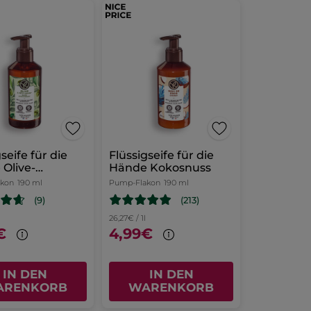
seife für die
Flüssigseife für die
Olive-
Hände Kokosnuss
rain
akon
190 ml
Pump-Flakon
190 ml
(9)
(213)
26,27€ / 1l
€
4,99€
IN DEN
IN DEN
ARENKORB
WARENKORB