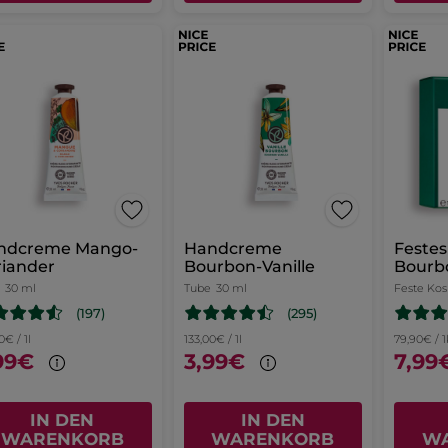
ndcreme Mango-
Handcreme
Festes
riander
Bourbon-Vanille
Bourbo
30 ml
Tube
30 ml
Feste Ko
(197)
(295)
0€ / 1l
133,00€ / 1l
79,90€ / 
99€
3,99€
7,99
IN DEN
IN DEN
WARENKORB
WARENKORB
W