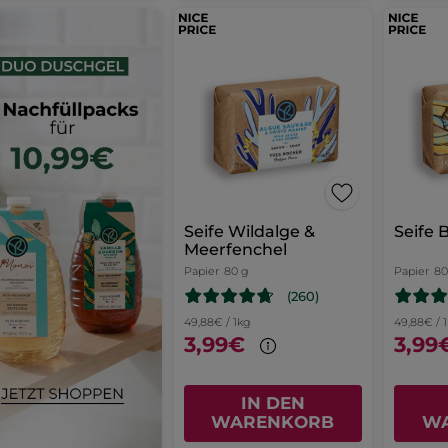
Seife Wildalge &
Seife 
Meerfenchel
Papier
80 g
Papier
80
(260)
49,88€ / 1kg
49,88€ / 
3,99€
3,99
IN DEN
WARENKORB
W