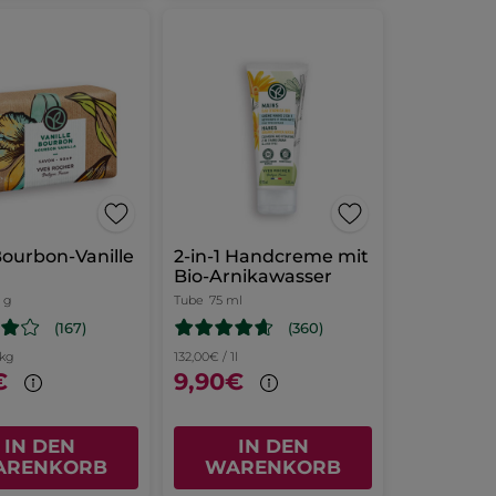
Bourbon-Vanille
2-in-1 Handcreme mit
Bio-Arnikawasser
 g
Tube
75 ml
(167)
(360)
1kg
132,00€ / 1l
€
9,90€
IN DEN
IN DEN
ARENKORB
WARENKORB