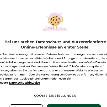
Bei uns stehen Datenschutz und nutzerorientierte
Online-Erlebnisse an erster Stelle!
ssigseife Monoi
Duschgel
Der
Zitronenverbene &
Absch
n Übereinstimmung mit unseren Datenschutzbestimmungen verwenden wi
Kamillenblüte
ookies, um Ihnen personalisierte Inhalte und Anzeigen zu präsentieren, die 
-Flakon
190 ml
Flakon
400 ml
Papier
1 
hre Vorlieben angepasst sind, Ihnen mit sozialen Medien verknüpfte Dienste
(217)
(826)
orzuschlagen und zur Webanalyse. Wenn Sie auf "Alle Cookies akzeptieren"
licken, stimmen Sie der Verwendung aller auf unserer Website platzierten
€ / 1l
14,98€ / 1l
ookies zu. Um mehr über die Verwendung von Cookies zu erfahren, klicken S
99€
5,99€
6,99
m Banner auf "Cookie-Einstellungen" oder lesen Sie
nsere
Datenschutzhinweise
IN DEN
IN DEN
WARENKORB
WARENKORB
W
COOKIE-EINSTELLUNGEN