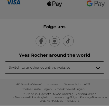
Folge uns
Yves Rocher around the world
Switch to another country's website
AGB und Widerruf
Impressum
Datenschutz
AEB
Cookie-Einstellungen
Produktbewertungen
* Preise inkl. gesetzl. MwSt. und zzgl. Versandkosten
(1)
Preisvorteil: Im Vergleich zu unseren gültigen Katalog-Preisen der
ONLINEHANDEL PREISLISTE.