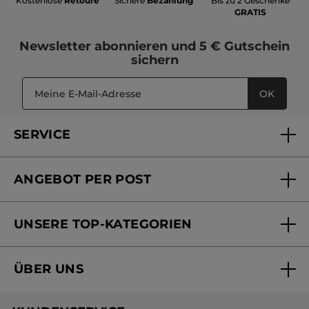
Kostenlose
Retoure
Sichere
Bezahlung
Bis zu 2 Geschenke
GRATIS
Newsletter
abonnieren und
5 € Gutschein
sichern
OK
SERVICE
FAQs und Kontakt
ANGEBOT PER POST
Mein Konto
Versandhandel Sendung verfolgen
Online Beauty Beratung
UNSERE TOP-KATEGORIEN
Versandhandel Preisliste
Online Preisliste
Aktuelle Angebote
ÜBER UNS
Black Friday Yves Rocher
Unsere Marke
Weihnachtskollektion