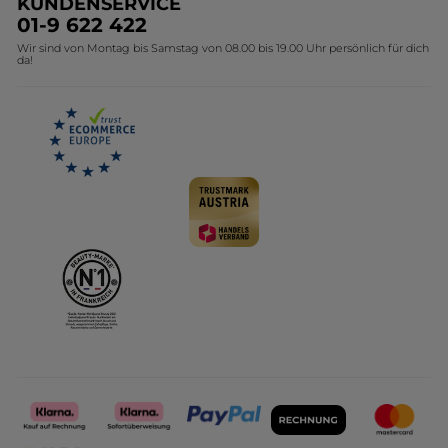
KUNDENSERVICE
Umweltstiftung YR
Geschenkideen Yves Rocher
01-9 622 422
Wir sind von Montag bis Samstag von 08.00 bis 19.00 Uhr persönlich für dich
Affiliate Programm
Kollektion Monoi Yves Rocher
da!
Karriere