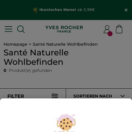
Ikonisches Monoi
ab 3,99€
Homepage
Santé Naturelle Wohlbefinden
Santé Naturelle
Wohlbefinden
0
Produkt(e) gefunden
FILTER
SORTIEREN NACH