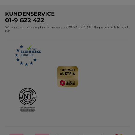
Unsere Marke
Weihnachtskollektion
KUNDENSERVICE
Umweltstiftung YR
Geschenkideen Yves Rocher
01-9 622 422
Wir sind von Montag bis Samstag von 08.00 bis 19.00 Uhr persönlich für dich
Affiliate Programm
Kollektion Monoi Yves Rocher
da!
Karriere