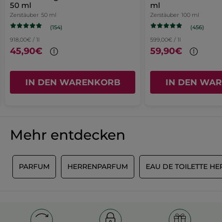
Très bien pour l'été car il est frais.
weitergeleitet.
50 ml
ml
Sternen.
aktualisiert
Zerstäuber
50 ml
Zerstäuber
100 ml
MIT GOOGLE ÜBERSETZEN
* Inhaltsstoffe natürlichen Ursprungs
(154)
(456)
* Ausgewählte synthetische Inhaltsstoffe
Empfiehlt dieses Produkt
Ja
918,00€ / 1l
599,00€ / 1l
45,90€
59,90€
Ursprünglich veröffentlicht auf yves-rocher.fr
MEHR
IN DEN WARENKORB
IN DEN WA
Mehr entdecken
O
PARFUM
HERRENPARFUM
EAU DE TOILETTE H