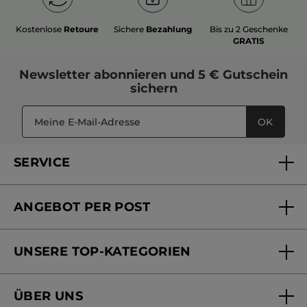
Kostenlose
Retoure
Sichere
Bezahlung
Bis zu 2 Geschenke
GRATIS
Newsletter
abonnieren und
5 € Gutschein
sichern
OK
SERVICE
FAQs und Kontakt
ANGEBOT PER POST
Mein Konto
Versandhandel Sendung verfolgen
Online Beauty Beratung
UNSERE TOP-KATEGORIEN
Versandhandel Preisliste
Online Preisliste
Aktuelle Angebote
ÜBER UNS
Black Friday Yves Rocher