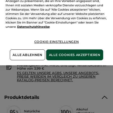
Anzeigen zu präsentieren, die an Ihre Vorlieben angepasst sind,
Menge
Granit
Bleu
Ihnen mit sozialen Medien verknüpfte Dienste vorzuschlagen und
-
zur Webanalyse. Wenn Sie auf "Alle Cookies akzeptieren" klicken,
Eau
stimmen Sie der Verwendung aller auf unserer Website platzierten
de
IN DEN WARENKORB
Cookies zu. Um mehr über die Verwendung von Cookies zu erfahren,
Toilette
50
klicken Sie im Banner auf "Cookie-Einstellungen" oder lesen Sie
ml
unsere
Datenschutzhinweise
Freie Versandkosten ab 30€
Lieferung zwischen dem 11/08 und dem 12/08
COOKIE-EINSTELLUNGEN
Zahlung per
Rechnung mit Klarna
u.a.
100 % zufrieden oder Geld zurück
ALLE ABLEHNEN
ALLE COOKIES AKZEPTIEREN
Preisangaben inkl. MwSt. und zzgl. Versandkosten in
Höhe von 3,99 €
ES GELTEN UNSERE AGBS. UNSERE ANGEBOTS-
PREISE WERDEN IM VERGLEICH ZU UNSEREN
KATALOG-PREISEN BERECHNET.
Produktdetails
Alkohol
Natürliche