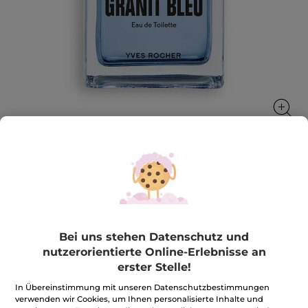
Granit Bleu - Eau de Toilette 50 ml
Die Kraft eines holzigen Meeresdufts
50 ml
Bei uns stehen Datenschutz und
★★★★★
★★★★★
4.5
(162)
BEWERTUNG VERFASSEN
nutzerorientierte Online-Erlebnisse an
4.5
erster Stelle!
von
45,90€
*
5
Sternen.
In Übereinstimmung mit unseren Datenschutzbestimmungen
918,00€ / 1l
Bewertungen
verwenden wir Cookies, um Ihnen personalisierte Inhalte und
anzeigen.