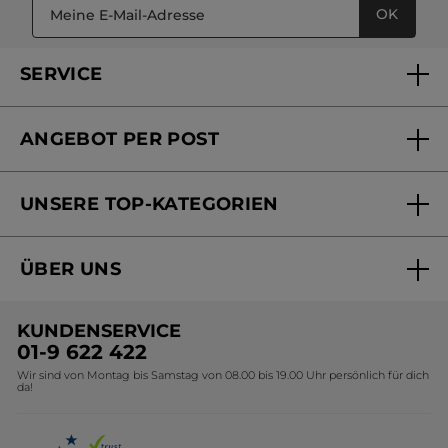
OK
SERVICE
FAQs und Kontakt
ANGEBOT PER POST
Mein Konto
Versandhandel Sendung verfolgen
Online Beauty Beratung
UNSERE TOP-KATEGORIEN
Versandhandel Preisliste
Online Preisliste
Aktuelle Angebote
ÜBER UNS
Black Friday Yves Rocher
Unsere Marke
Weihnachtskollektion
KUNDENSERVICE
Umweltstiftung YR
Geschenkideen Yves Rocher
01-9 622 422
Wir sind von Montag bis Samstag von 08.00 bis 19.00 Uhr persönlich für dich
Affiliate Programm
Kollektion Monoi Yves Rocher
da!
Karriere