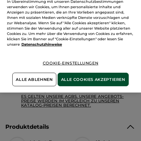
In Übereinstimmung mit unseren Datenschutzbestimmungen
anzeigen.
verwenden wir Cookies, um Ihnen personalisierte Inhalte und
Menge
Garden
Party
Anzeigen zu präsentieren, die an Ihre Vorlieben angepasst sind,
–
Ihnen mit sozialen Medien verknüpfte Dienste vorzuschlagen und
Eau
zur Webanalyse. Wenn Sie auf "Alle Cookies akzeptieren" klicken,
de
IN DEN WARENKORB
stimmen Sie der Verwendung aller auf unserer Website platzierten
Parfum
100
Cookies zu. Um mehr über die Verwendung von Cookies zu erfahren,
ml
klicken Sie im Banner auf "Cookie-Einstellungen" oder lesen Sie
unsere
Datenschutzhinweise
Freie Versandkosten ab 30€
Lieferung zwischen dem 11/08 und dem 12/08
COOKIE-EINSTELLUNGEN
Zahlung per
Rechnung mit Klarna
u.a.
100 % zufrieden oder Geld zurück
ALLE ABLEHNEN
ALLE COOKIES AKZEPTIEREN
Preisangaben inkl. MwSt. und zzgl. Versandkosten in
Höhe von 3,99 €
ES GELTEN UNSERE AGBS. UNSERE ANGEBOTS-
PREISE WERDEN IM VERGLEICH ZU UNSEREN
KATALOG-PREISEN BERECHNET.
Produktdetails