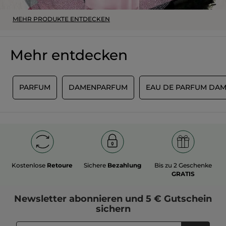
MEHR PRODUKTE ENTDECKEN
Mehr entdecken
S
PARFUM
DAMENPARFUM
EAU DE PARFUM DA
Kostenlose
Retoure
Sichere
Bezahlung
Bis zu 2 Geschenke
GRATIS
Newsletter
abonnieren und
5 € Gutschein
sichern