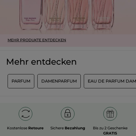
MEHR PRODUKTE ENTDECKEN
Mehr entdecken
S
PARFUM
DAMENPARFUM
EAU DE PARFUM DA
Kostenlose
Retoure
Sichere
Bezahlung
Bis zu 2 Geschenke
GRATIS