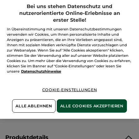
69,90€
*
5
Bei uns stehen Datenschutz und
Sternen.
699,00€ / 1l
Bewertungen
nutzerorientierte Online-Erlebnisse an
anzeigen.
erster Stelle!
Menge
Comme
une
Evidence
In Übereinstimmung mit unseren Datenschutzbestimmungen
-
verwenden wir Cookies, um Ihnen personalisierte Inhalte und
Eau
Anzeigen zu präsentieren, die an Ihre Vorlieben angepasst sind,
IN DEN WARENKORB
de
Parfum
Ihnen mit sozialen Medien verknüpfte Dienste vorzuschlagen und
100
zur Webanalyse. Wenn Sie auf "Alle Cookies akzeptieren" klicken,
ml
stimmen Sie der Verwendung aller auf unserer Website platzierten
Cookies zu. Um mehr über die Verwendung von Cookies zu erfahren,
Freie Versandkosten ab 30€
klicken Sie im Banner auf "Cookie-Einstellungen" oder lesen Sie
Lieferung zwischen dem 11/08 und dem 12/08
unsere
Datenschutzhinweise
Zahlung per
Rechnung mit Klarna
u.a.
100 % zufrieden oder Geld zurück
COOKIE-EINSTELLUNGEN
Preisangaben inkl. MwSt. und zzgl. Versandkosten in
Höhe von 3,99 €
ALLE ABLEHNEN
ALLE COOKIES AKZEPTIEREN
ES GELTEN UNSERE AGBS. UNSERE ANGEBOTS-
PREISE WERDEN IM VERGLEICH ZU UNSEREN
KATALOG-PREISEN BERECHNET.
Produktdetails