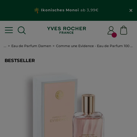
Ikonisches Monoi
ab 3,99€
...
Eau de Parfum Damen
Comme une Evidence - Eau de Parfum 100 ml
BESTSELLER