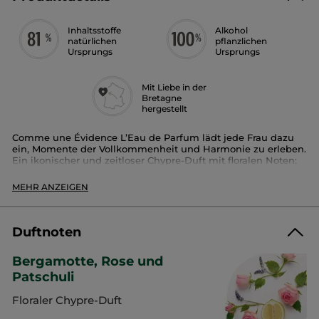
Inhaltsstoffe
Alkohol
natürlichen
pflanzlichen
Ursprungs
Ursprungs
Mit Liebe in der
Bretagne
hergestellt
Comme une Évidence L’Eau de Parfum lädt jede Frau dazu
ein, Momente der Vollkommenheit und Harmonie zu erleben.
Ein ikonischer und zeitloser Chypre-Duft mit floralen Noten:
die Opulenz der Rose, veredelt durch spritzige Bergamotte
und intensiviert durch die Tiefe von Patchouli.
MEHR ANZEIGEN
Dein Lieblingsparfum in einer neuen Flasche
Intensität:
ausgewogen
Duftnoten
Duftfamilie:
zeitloser Chypre-Duft
Duftnoten
: Bergamotte, Rose, Patchouli
Bergamotte, Rose und
„Ich habe mir ein Parfüm ausgedacht, das von Licht erfüllt
Patschuli
ist, gleich einem Gefühl von endlosem Raum: Einen durch
und durch modernen, eleganten und zeitlosen Chypre-
Floraler Chypre-Duft
Akkord. Die raffinierte Frische der Bergamottenessenz weicht