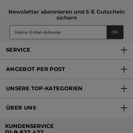
Newsletter
abonnieren und
5 € Gutschein
sichern
OK
SERVICE
FAQs und Kontakt
ANGEBOT PER POST
Mein Konto
Versandhandel Sendung verfolgen
Online Beauty Beratung
UNSERE TOP-KATEGORIEN
Versandhandel Preisliste
Online Preisliste
Aktuelle Angebote
ÜBER UNS
Black Friday Yves Rocher
Unsere Marke
Weihnachtskollektion
KUNDENSERVICE
Umweltstiftung YR
Geschenkideen Yves Rocher
01-9 622 422