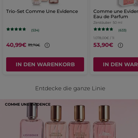
j'ai acheté ce produit pour la 1ere fois
aufgeführte
5
Inhalt
il sent tres bon
weitergeleitet.
Sternen.
aktualisiert
Trio-Set Comme Une Evidence
Comme une Eviden
MIT GOOGLE ÜBERSETZEN
Eau de Parfum
Zerstäuber
50 ml
Empfiehlt dieses Produkt
Ja
(633)
(534)
Ursprünglich veröffentlicht auf yves-rocher.fr
1.078,00€ / 1l
40,99€
53,90€
85,70€
MEHR
IN DEN WARENKORB
IN DEN WA
Entdecke die ganze Linie
COMME UNE EVIDENCE