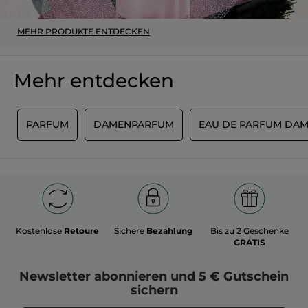
MEHR PRODUKTE ENTDECKEN
Mehr entdecken
S
PARFUM
DAMENPARFUM
EAU DE PARFUM DA
Kostenlose
Retoure
Sichere
Bezahlung
Bis zu 2 Geschenke
GRATIS
Newsletter
abonnieren und
5 € Gutschein
sichern