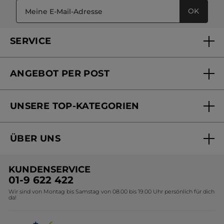
OK
SERVICE
FAQs und Kontakt
ANGEBOT PER POST
Mein Konto
Versandhandel Sendung verfolgen
Online Beauty Beratung
UNSERE TOP-KATEGORIEN
Versandhandel Preisliste
Online Preisliste
Aktuelle Angebote
ÜBER UNS
Black Friday Yves Rocher
Unsere Marke
Weihnachtskollektion
KUNDENSERVICE
Umweltstiftung YR
Geschenkideen Yves Rocher
01-9 622 422
Wir sind von Montag bis Samstag von 08.00 bis 19.00 Uhr persönlich für dich
Affiliate Programm
Kollektion Monoi Yves Rocher
da!
Karriere