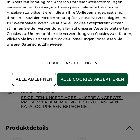
Bewertungen
In Übereinstimmung mit unseren Datenschutzbestimmungen
anzeigen.
verwenden wir Cookies, um Ihnen personalisierte Inhalte und
Menge
Bouquet
Anzeigen zu präsentieren, die an Ihre Vorlieben angepasst sind,
Ambré
Ihnen mit sozialen Medien verknüpfte Dienste vorzuschlagen und
–
Eau
zur Webanalyse. Wenn Sie auf "Alle Cookies akzeptieren" klicken,
de
stimmen Sie der Verwendung aller auf unserer Website platzierten
IN DEN WARENKORB
Parfum
Cookies zu. Um mehr über die Verwendung von Cookies zu erfahren,
30
ml
klicken Sie im Banner auf "Cookie-Einstellungen" oder lesen Sie
unsere
Datenschutzhinweise
Freie Versandkosten ab 30€
Lieferung zwischen dem 10/08 und dem 11/08
COOKIE-EINSTELLUNGEN
Zahlung per
Rechnung mit Klarna
u.a.
100 % zufrieden oder Geld zurück
ALLE ABLEHNEN
ALLE COOKIES AKZEPTIEREN
Preisangaben inkl. MwSt. und zzgl. Versandkosten in
Höhe von 3,99 €
ES GELTEN UNSERE AGBS. UNSERE ANGEBOTS-
PREISE WERDEN IM VERGLEICH ZU UNSEREN
KATALOG-PREISEN BERECHNET.
Produktdetails