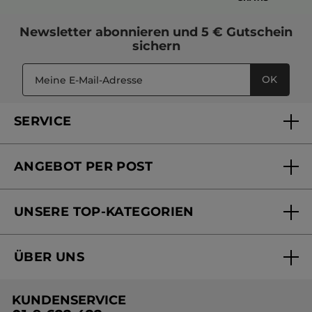
Newsletter
abonnieren und
5 € Gutschein
sichern
OK
SERVICE
FAQs und Kontakt
ANGEBOT PER POST
Mein Konto
Versandhandel Sendung verfolgen
Online Beauty Beratung
UNSERE TOP-KATEGORIEN
Versandhandel Preisliste
Online Preisliste
Aktuelle Angebote
ÜBER UNS
Black Friday Yves Rocher
Unsere Marke
Weihnachtskollektion
KUNDENSERVICE
Umweltstiftung YR
Geschenkideen Yves Rocher