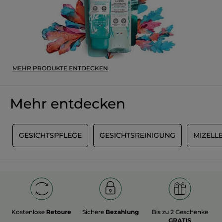
MEHR PRODUKTE ENTDECKEN
Mehr entdecken
R
GESICHTSPFLEGE
GESICHTSREINIGUNG
MIZELL
Kostenlose
Retoure
Sichere
Bezahlung
Bis zu 2 Geschenke
GRATIS