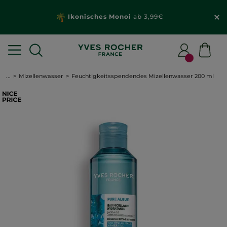
Ikonisches Monoi
ab 3,99€
...
Mizellenwasser
Feuchtigkeitsspendendes Mizellenwasser 200 ml