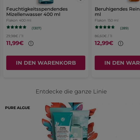
unten
von
Seite
Pour moi très efficace
aufgeführte
5
Feuchtigkeitsspendendes
Beruhigendes Rein
Inhalt
weitergeleitet.
Mizellenwasser 400 ml
ml
Sternen.
aktualisiert
MIT GOOGLE ÜBERSETZEN
Flakon
400 ml
Flakon
150 ml
Empfiehlt dieses Produkt
Ja
(1307)
(289)
29,98€ / 1l
86,60€ / 1l
Ursprünglich veröffentlicht auf yves-rocher.fr
11,99€
12,99€
MEHR
IN DEN WARENKORB
IN DEN WA
Entdecke die ganze Linie
PURE ALGUE