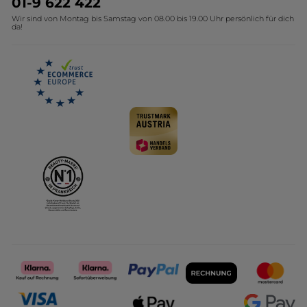
01-9 622 422
Wir sind von Montag bis Samstag von 08.00 bis 19.00 Uhr persönlich für dich
Affiliate Programm
Kollektion Monoi Yves Rocher
da!
Karriere