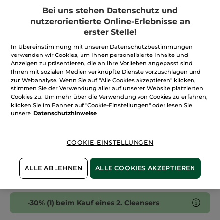
Sternen.
34,95€ / 1l
Bei uns stehen Datenschutz und
Bewertungen
anzeigen.
nutzerorientierte Online-Erlebnisse an
Menge
Feuchtigkeitsspendendes
Mizellenwasser
erster Stelle!
200
ml
In Übereinstimmung mit unseren Datenschutzbestimmungen
IN DEN WARENKORB
verwenden wir Cookies, um Ihnen personalisierte Inhalte und
Anzeigen zu präsentieren, die an Ihre Vorlieben angepasst sind,
Ihnen mit sozialen Medien verknüpfte Dienste vorzuschlagen und
zur Webanalyse. Wenn Sie auf "Alle Cookies akzeptieren" klicken,
Freie Versandkosten ab 30€
stimmen Sie der Verwendung aller auf unserer Website platzierten
Cookies zu. Um mehr über die Verwendung von Cookies zu erfahren,
Lieferung zwischen dem 10/08 und dem 11/08
klicken Sie im Banner auf "Cookie-Einstellungen" oder lesen Sie
Zahlung per
Rechnung mit Klarna
u.a.
unsere
Datenschutzhinweise
100 % zufrieden oder Geld zurück
COOKIE-EINSTELLUNGEN
Preisangaben inkl. MwSt. und zzgl. Versandkosten in
Höhe von 3,99 €
ES GELTEN UNSERE AGBS. UNSERE ANGEBOTS-
PREISE WERDEN IM VERGLEICH ZU UNSEREN
ALLE ABLEHNEN
ALLE COOKIES AKZEPTIEREN
KATALOG-PREISEN BERECHNET.
-30% (1) beim Kauf eines 2. Cleansers