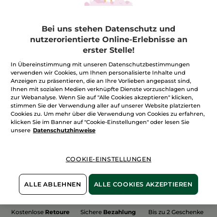
Bei uns stehen Datenschutz und
nutzerorientierte Online-Erlebnisse an
erster Stelle!
100%
unserer Aktivstoffe
Wir bewirtschaften
sind
pflanzlich
unsere Felder
In Übereinstimmung mit unseren Datenschutzbestimmungen
biologisch
verwenden wir Cookies, um Ihnen personalisierte Inhalte und
Anzeigen zu präsentieren, die an Ihre Vorlieben angepasst sind,
Ihnen mit sozialen Medien verknüpfte Dienste vorzuschlagen und
zur Webanalyse. Wenn Sie auf "Alle Cookies akzeptieren" klicken,
stimmen Sie der Verwendung aller auf unserer Website platzierten
Mehr entdecken
Cookies zu. Um mehr über die Verwendung von Cookies zu erfahren,
klicken Sie im Banner auf "Cookie-Einstellungen" oder lesen Sie
unsere
Datenschutzhinweise
WEIHNACHTS-COLLECTION 2015
COOKIE-EINSTELLUNGEN
ALLE ABLEHNEN
ALLE COOKIES AKZEPTIEREN
Kostenlose
Retoure
Sichere
Bezahlung
Bis zu 2 Geschenke