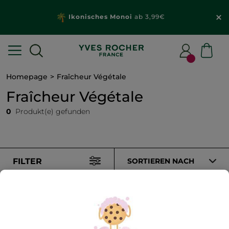
Ikonisches Monoi
ab 3,99€
Homepage
Fraîcheur Végétale
Fraîcheur Végétale
0
Produkt(e) gefunden
FILTER
SORTIEREN NACH