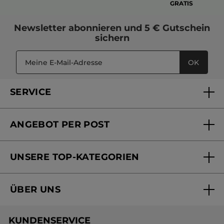
GRATIS
Newsletter
abonnieren und
5 € Gutschein
sichern
OK
SERVICE
FAQs und Kontakt
ANGEBOT PER POST
Mein Konto
Versandhandel Sendung verfolgen
Online Beauty Beratung
UNSERE TOP-KATEGORIEN
Versandhandel Preisliste
Online Preisliste
Aktuelle Angebote
ÜBER UNS
Black Friday Yves Rocher
Unsere Marke
Weihnachtskollektion
KUNDENSERVICE