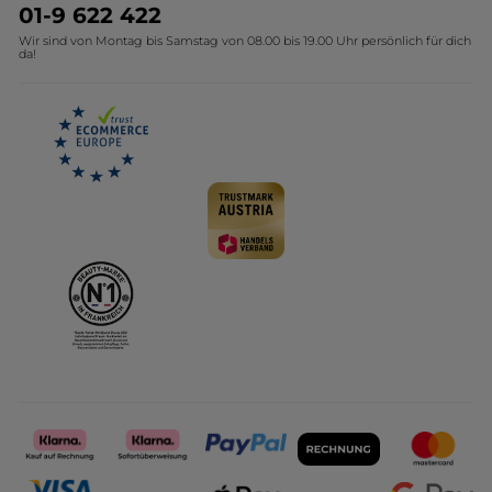
Umweltstiftung YR
Geschenkideen Yves Rocher
01-9 622 422
Wir sind von Montag bis Samstag von 08.00 bis 19.00 Uhr persönlich für dich
Affiliate Programm
Kollektion Monoi Yves Rocher
da!
Karriere