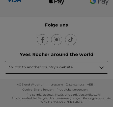
Folge uns
Yves Rocher around the world
Switch to another country's website
AGB und Widerruf
Impressum
Datenschutz
AEB
Cookie-Einstellungen
Produktbewertungen
* Preise inkl. gesetzl. MwSt. und zzgl. Versandkosten
(1)
Preisvorteil: Im Vergleich zu unseren gültigen Katalog-Preisen der
ONLINEHANDEL PREISLISTE.