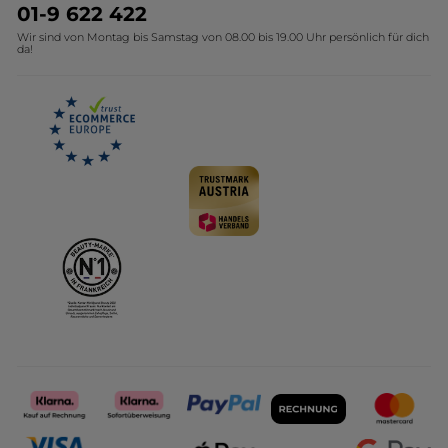
Umweltstiftung YR
Geschenkideen Yves Rocher
01-9 622 422
Wir sind von Montag bis Samstag von 08.00 bis 19.00 Uhr persönlich für dich
Affiliate Programm
Kollektion Monoi Yves Rocher
da!
Karriere