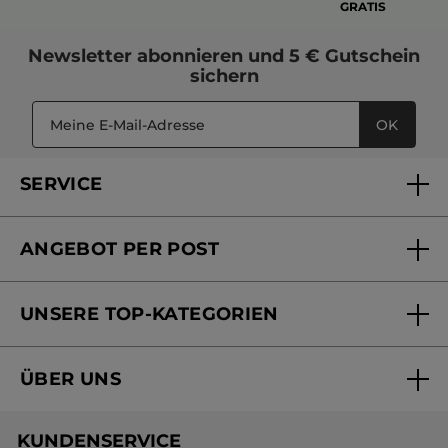
GRATIS
Newsletter
abonnieren und
5 € Gutschein
sichern
OK
SERVICE
FAQs und Kontakt
ANGEBOT PER POST
Mein Konto
Versandhandel Sendung verfolgen
Online Beauty Beratung
UNSERE TOP-KATEGORIEN
Versandhandel Preisliste
Online Preisliste
Aktuelle Angebote
ÜBER UNS
Black Friday Yves Rocher
Unsere Marke
Weihnachtskollektion
KUNDENSERVICE