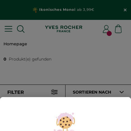
Ikonisches Monoi
ab 3,99€
Homepage
0
Produkt(e) gefunden
FILTER
SORTIEREN NACH