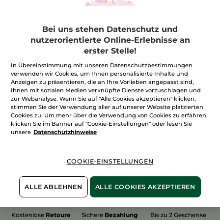
Bei uns stehen Datenschutz und
nutzerorientierte Online-Erlebnisse an
erster Stelle!
100%
unserer Aktivstoffe
Wir bewirtschaften
sind
pflanzlich
unsere Felder
In Übereinstimmung mit unseren Datenschutzbestimmungen
biologisch
verwenden wir Cookies, um Ihnen personalisierte Inhalte und
Anzeigen zu präsentieren, die an Ihre Vorlieben angepasst sind,
Ihnen mit sozialen Medien verknüpfte Dienste vorzuschlagen und
zur Webanalyse. Wenn Sie auf "Alle Cookies akzeptieren" klicken,
stimmen Sie der Verwendung aller auf unserer Website platzierten
Mehr entdecken
Cookies zu. Um mehr über die Verwendung von Cookies zu erfahren,
klicken Sie im Banner auf "Cookie-Einstellungen" oder lesen Sie
unsere
Datenschutzhinweise
WEIHNACHTS-COLLECTION 2015
COOKIE-EINSTELLUNGEN
ALLE ABLEHNEN
ALLE COOKIES AKZEPTIEREN
Kostenlose
Retoure
Sichere
Bezahlung
Bis zu 2 Geschenke