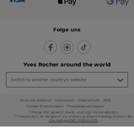
Folge uns
Yves Rocher around the world
Switch to another country's website
AGB und Widerruf
Impressum
Datenschutz
AEB
Cookie-Einstellungen
Produktbewertungen
* Preise inkl. gesetzl. MwSt. und zzgl. Versandkosten
(1)
Preisvorteil: Im Vergleich zu unseren gültigen Katalog-Preisen der
ONLINEHANDEL PREISLISTE.