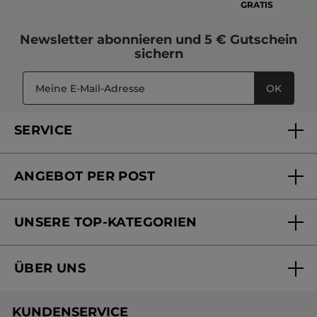
GRATIS
Newsletter
abonnieren und
5 € Gutschein
sichern
OK
SERVICE
FAQs und Kontakt
ANGEBOT PER POST
Mein Konto
Versandhandel Sendung verfolgen
Online Beauty Beratung
UNSERE TOP-KATEGORIEN
Versandhandel Preisliste
Online Preisliste
Aktuelle Angebote
ÜBER UNS
Black Friday Yves Rocher
Unsere Marke
Weihnachtskollektion
KUNDENSERVICE