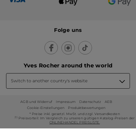
Folge uns
Yves Rocher around the world
Switch to another country's website
AGB und Widerruf
Impressum
Datenschutz
AEB
Cookie-Einstellungen
Produktbewertungen
* Preise inkl. gesetzl. MwSt. und zzgl. Versandkosten
(1)
Preisvorteil: Im Vergleich zu unseren gültigen Katalog-Preisen der
ONLINEHANDEL PREISLISTE.