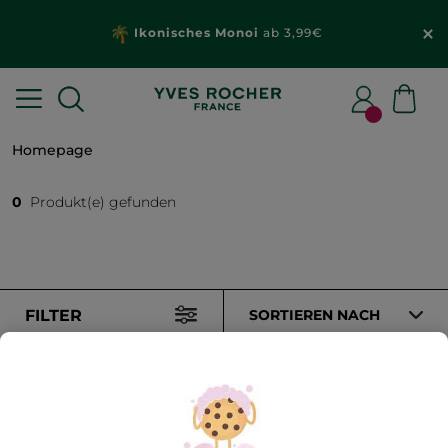
Ikonisches Monoi
ab 3,99€
Homepage
0
Produkt(e) gefunden
FILTER
SORTIEREN NACH