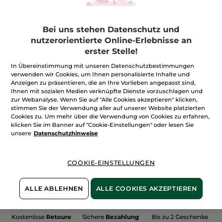
Bei uns stehen Datenschutz und
nutzerorientierte Online-Erlebnisse an
erster Stelle!
100%
unserer Aktivstoffe
Wir bewirtschaften
sind
pflanzlich
unsere Felder
In Übereinstimmung mit unseren Datenschutzbestimmungen
biologisch
verwenden wir Cookies, um Ihnen personalisierte Inhalte und
Anzeigen zu präsentieren, die an Ihre Vorlieben angepasst sind,
Ihnen mit sozialen Medien verknüpfte Dienste vorzuschlagen und
zur Webanalyse. Wenn Sie auf "Alle Cookies akzeptieren" klicken,
stimmen Sie der Verwendung aller auf unserer Website platzierten
Mehr entdecken
Cookies zu. Um mehr über die Verwendung von Cookies zu erfahren,
klicken Sie im Banner auf "Cookie-Einstellungen" oder lesen Sie
unsere
Datenschutzhinweise
WEIHNACHTS-COLLECTION 2015
COOKIE-EINSTELLUNGEN
ALLE ABLEHNEN
ALLE COOKIES AKZEPTIEREN
Kostenlose
Retoure
Sichere
Bezahlung
Bis zu 2 Geschenke