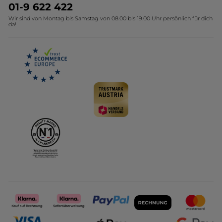
Umweltstiftung YR
Geschenkideen Yves Rocher
01-9 622 422
Wir sind von Montag bis Samstag von 08.00 bis 19.00 Uhr persönlich für dich
Affiliate Programm
Kollektion Monoi Yves Rocher
da!
Karriere