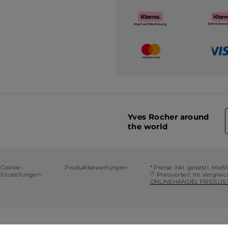
Yves Rocher around
the world
Cookie-
Produktbewertungen
* Preise inkl. gesetzl. MwS
(1)
Einstellungen
Preisvorteil: Im Verglei
ONLINEHANDEL PREISLIST