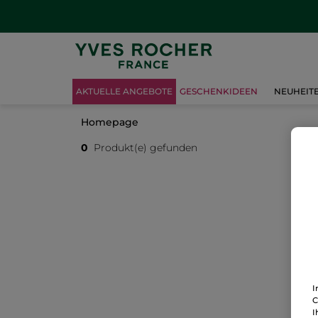
AKTUELLE ANGEBOTE
GESCHENKIDEEN
NEUHEIT
Homepage
0
Produkt(e) gefunden
I
C
I