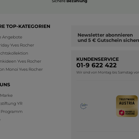
Sichere
Bezahlung
RE TOP-KATEGORIEN
Newsletter
abonnieren
le Angebote
und
5 € Gutschein
sicher
riday Yves Rocher
htskollektion
KUNDENSERVICE
nkideen Yves Rocher
01-9 622 422
ion Monoi Yves Rocher
Wir sind von Montag bis Samstag von 0
 UNS
 Marke
stiftung YR
te Programm
e