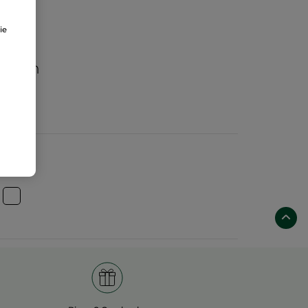
ie
aften