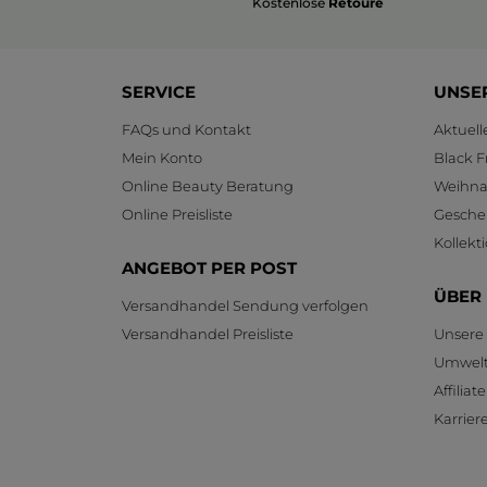
Kostenlose
Retoure
SERVICE
UNSE
FAQs und Kontakt
Aktuel
Mein Konto
Black F
Online Beauty Beratung
Weihnac
Online Preisliste
Gesche
Kollekt
ANGEBOT PER POST
ÜBER
Versandhandel Sendung verfolgen
Versandhandel Preisliste
Unsere
Umwelt
Affilia
Karrier