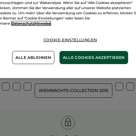
orzuschlagen und zur Webanalyse. Wenn Sie auf "Alle Cookies akzeptieren"
licken, stimmen Sie der Verwendung aller auf unserer Website platzierten
ookies zu. Um mehr über die Verwendung von Cookies zu erfahren, klicken S
m Banner auf "Cookie-Einstellungen" oder lesen Sie
nsere
Datenschutzhinweise
Wir bewirtsch
%
unserer Aktivstoffe
unsere Felder
pflanzlich
COOKIE-EINSTELLUNGEN
biologisch
ALLE ABLEHNEN
ALLE COOKIES AKZEPTIEREN
Mehr entdecken
WEIHNACHTS-COLLECTION 2015