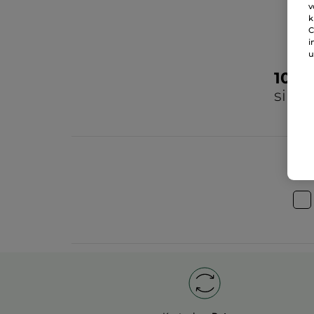
v
k
C
i
u
100
sind