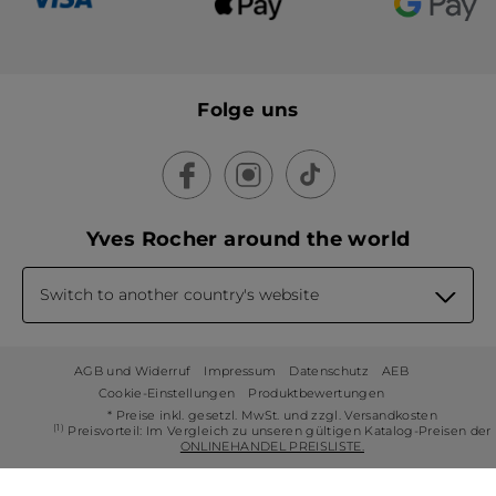
Folge uns
Yves Rocher around the world
Switch to another country's website
AGB und Widerruf
Impressum
Datenschutz
AEB
Cookie-Einstellungen
Produktbewertungen
* Preise inkl. gesetzl. MwSt. und zzgl. Versandkosten
(1)
Preisvorteil: Im Vergleich zu unseren gültigen Katalog-Preisen der
ONLINEHANDEL PREISLISTE.