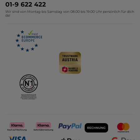
Umweltstiftung YR
Geschenkideen Yves Rocher
01-9 622 422
Wir sind von Montag bis Samstag von 08.00 bis 19.00 Uhr persönlich für dich
Affiliate Programm
Kollektion Monoi Yves Rocher
da!
Karriere