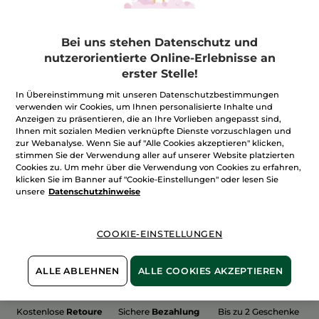
Bei uns stehen Datenschutz und
nutzerorientierte Online-Erlebnisse an
erster Stelle!
100%
unserer Aktivstoffe
Wir bewirtschaften
sind
pflanzlich
unsere Felder
In Übereinstimmung mit unseren Datenschutzbestimmungen
biologisch
verwenden wir Cookies, um Ihnen personalisierte Inhalte und
Anzeigen zu präsentieren, die an Ihre Vorlieben angepasst sind,
Ihnen mit sozialen Medien verknüpfte Dienste vorzuschlagen und
zur Webanalyse. Wenn Sie auf "Alle Cookies akzeptieren" klicken,
stimmen Sie der Verwendung aller auf unserer Website platzierten
Mehr entdecken
Cookies zu. Um mehr über die Verwendung von Cookies zu erfahren,
klicken Sie im Banner auf "Cookie-Einstellungen" oder lesen Sie
unsere
Datenschutzhinweise
WEIHNACHTS-COLLECTION 2015
COOKIE-EINSTELLUNGEN
ALLE ABLEHNEN
ALLE COOKIES AKZEPTIEREN
Kostenlose
Retoure
Sichere
Bezahlung
Bis zu 2 Geschenke