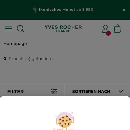
Ikonisches Monoi
ab 3,99€
Homepage
0
Produkt(e) gefunden
FILTER
SORTIEREN NACH