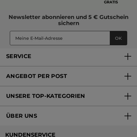
GRATIS
Newsletter
abonnieren und
5 € Gutschein
sichern
OK
SERVICE
FAQs und Kontakt
ANGEBOT PER POST
Mein Konto
Versandhandel Sendung verfolgen
Online Beauty Beratung
UNSERE TOP-KATEGORIEN
Versandhandel Preisliste
Online Preisliste
Aktuelle Angebote
ÜBER UNS
Black Friday Yves Rocher
Unsere Marke
Weihnachtskollektion
KUNDENSERVICE