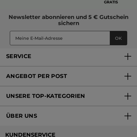
GRATIS
Newsletter
abonnieren und
5 € Gutschein
sichern
OK
SERVICE
FAQs und Kontakt
ANGEBOT PER POST
Mein Konto
Versandhandel Sendung verfolgen
Online Beauty Beratung
UNSERE TOP-KATEGORIEN
Versandhandel Preisliste
Online Preisliste
Aktuelle Angebote
ÜBER UNS
Black Friday Yves Rocher
Unsere Marke
Weihnachtskollektion
KUNDENSERVICE