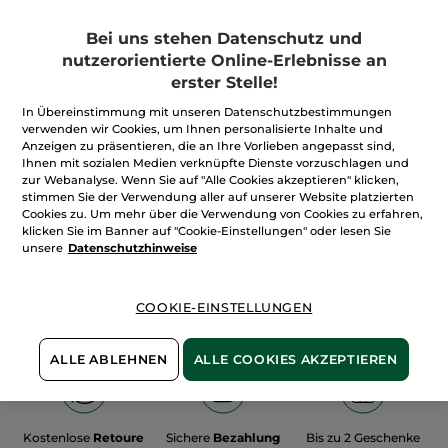
Bei uns stehen Datenschutz und
nutzerorientierte Online-Erlebnisse an
erster Stelle!
In Übereinstimmung mit unseren Datenschutzbestimmungen
100%
unserer Aktivstoffe
Wir bewirtschaften
verwenden wir Cookies, um Ihnen personalisierte Inhalte und
sind
pflanzlich
unsere Felder
Anzeigen zu präsentieren, die an Ihre Vorlieben angepasst sind,
biologisch
Ihnen mit sozialen Medien verknüpfte Dienste vorzuschlagen und
zur Webanalyse. Wenn Sie auf "Alle Cookies akzeptieren" klicken,
stimmen Sie der Verwendung aller auf unserer Website platzierten
Cookies zu. Um mehr über die Verwendung von Cookies zu erfahren,
Mehr entdecken
klicken Sie im Banner auf "Cookie-Einstellungen" oder lesen Sie
unsere
Datenschutzhinweise
WEIHNACHTS-COLLECTION 2015
COOKIE-EINSTELLUNGEN
ALLE ABLEHNEN
ALLE COOKIES AKZEPTIEREN
Kostenlose
Retoure
Sichere
Bezahlung
Bis zu 2 Geschenke