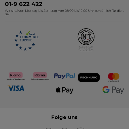
Umweltstiftung YR
Geschenkideen Yves Rocher
01-9 622 422
Wir sind von Montag bis Samstag von 08.00 bis 19.00 Uhr persönlich für dich
Affiliate Programm
Kollektion Monoi Yves Rocher
da!
Karriere
Folge uns