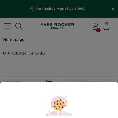
Ikonisches Monoi
ab 3,99€
Homepage
0
Produkt(e) gefunden
FILTER
SORTIEREN NACH