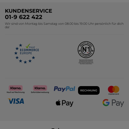
Unsere Marke
Weihnachtskollektion
KUNDENSERVICE
Umweltstiftung YR
Geschenkideen Yves Rocher
01-9 622 422
Wir sind von Montag bis Samstag von 08.00 bis 19.00 Uhr persönlich für dich
Affiliate Programm
Kollektion Monoi Yves Rocher
da!
Karriere