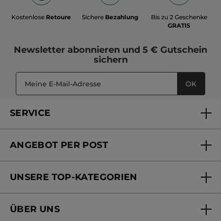
Kostenlose
Retoure
Sichere
Bezahlung
Bis zu 2 Geschenke
GRATIS
Newsletter
abonnieren und
5 € Gutschein
sichern
OK
SERVICE
FAQs und Kontakt
ANGEBOT PER POST
Mein Konto
Versandhandel Sendung verfolgen
Online Beauty Beratung
UNSERE TOP-KATEGORIEN
Versandhandel Preisliste
Online Preisliste
Aktuelle Angebote
ÜBER UNS
Black Friday Yves Rocher