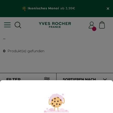
Ikonisches Monoi
ab 3,99€
...
0
Produkt(e) gefunden
FILTER
SORTIEREN NACH