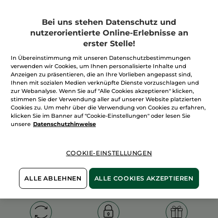
Bei uns stehen Datenschutz und
nutzerorientierte Online-Erlebnisse an
erster Stelle!
100%
unserer Aktivstoffe
Wir bewirtschaften
In Übereinstimmung mit unseren Datenschutzbestimmungen
sind
pflanzlich
unsere Felder
verwenden wir Cookies, um Ihnen personalisierte Inhalte und
biologisch
Anzeigen zu präsentieren, die an Ihre Vorlieben angepasst sind,
Ihnen mit sozialen Medien verknüpfte Dienste vorzuschlagen und
zur Webanalyse. Wenn Sie auf "Alle Cookies akzeptieren" klicken,
stimmen Sie der Verwendung aller auf unserer Website platzierten
Mehr entdecken
Cookies zu. Um mehr über die Verwendung von Cookies zu erfahren,
klicken Sie im Banner auf "Cookie-Einstellungen" oder lesen Sie
unsere
Datenschutzhinweise
WEIHNACHTS-COLLECTION 2015
COOKIE-EINSTELLUNGEN
ALLE ABLEHNEN
ALLE COOKIES AKZEPTIEREN