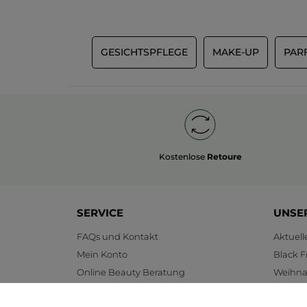
GESICHTSPFLEGE
MAKE-UP
PAR
Kostenlose
Retoure
SERVICE
UNSE
FAQs und Kontakt
Aktuel
Mein Konto
Black F
Online Beauty Beratung
Weihnac
Online Preisliste
Gesche