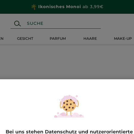
Ikonisches Monoi
ab 3,99€
EN
GESICHT
PARFUM
HAARE
MAKE-UP
elle Angebote Yves Rocher
⚡ Last Chance
Make-up
Sonnenpflege
Bei uns stehen Datenschutz und nutzerorientierte