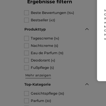
Ergebnisse filtern
I
Beste Bewertungen
(
)
154
C
I
Bestseller
(
)
43
v
k
Produkttyp
C
i
Tagescreme
(
)
14
u
Nachtcreme
(
)
6
Eau de Parfum
(
)
19
Deodorant
(
)
4
Fußpflege
(
)
5
Mehr anzeigen
Top-Kategorie
Gesichtspflege
(
)
36
Parfum
(
)
30