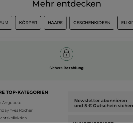
Mehr entdecken
FUM
KÖRPER
HAARE
GESCHENKIDEEN
ELIX
Sichere
Bezahlung
RE TOP-KATEGORIEN
Newsletter
abonnieren
le Angebote
und
5 € Gutschein
sicher
riday Yves Rocher
htskollektion
KUNDENSERVICE
nkideen Yves Rocher
01-9 622 422