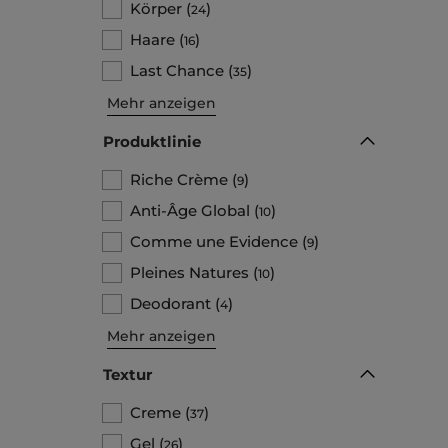
Körper
(
)
24
Haare
(
)
16
Last Chance
(
)
35
Mehr anzeigen
Produktlinie
Riche Crème
(
)
9
Anti-Âge Global
(
)
10
Comme une Evidence
(
)
9
Pleines Natures
(
)
10
Deodorant
(
)
4
Mehr anzeigen
Textur
Creme
(
)
37
Gel
(
)
26