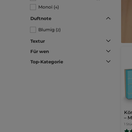
Monoï
(
)
4
Duftnote
Blumig
(
)
2
Textur
Für wen
Top-Kategorie
Kör
– M
1 Stü