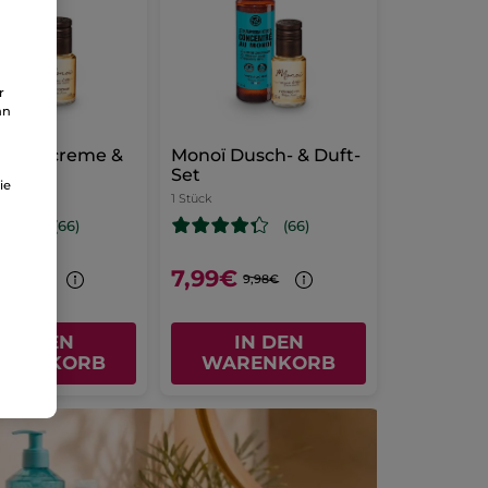
r
an
 Handcreme &
Monoï Dusch- & Duft-
et
Set
ie
1 Stück
(66)
(66)
€
7,99€
8,98€
9,98€
IN DEN
IN DEN
ARENKORB
WARENKORB