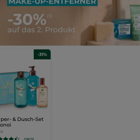
-31%
per- & Dusch-Set
onoi
ck
(1813)