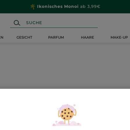
Ikonisches Monoi
ab 3,99€
EN
GESICHT
PARFUM
HAARE
MAKE-UP
-51%
-20%