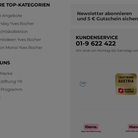
RE TOP-KATEGORIEN
Newsletter
abonnieren
le Angebote
und
5 € Gutschein
sicher
riday Yves Rocher
htskollektion
KUNDENSERVICE
nkideen Yves Rocher
01-9 622 422
ion Monoi Yves Rocher
Wir sind von Montag bis Samstag von 0
 UNS
 Marke
stiftung YR
te Programm
e