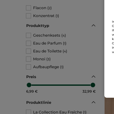
Flacon
(
)
2
Konzentrat
(
)
1
I
Produkttyp
C
I
Geschenksets
(
)
v
4
Duo
k
Spr
Eau de Parfum
(
)
1
C
1 Stü
i
Eau de Toilette
(
)
4
u
Monoi
(
)
3
32
Aufbaupflege
(
)
1
Preis
6,99 €
32,99 €
Produktlinie
La Collection Eau Fraîche
(
)
1