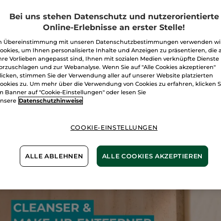
Bei uns stehen Datenschutz und nutzerorientierte
Online-Erlebnisse an erster Stelle!
n Übereinstimmung mit unseren Datenschutzbestimmungen verwenden wi
ookies, um Ihnen personalisierte Inhalte und Anzeigen zu präsentieren, die 
hre Vorlieben angepasst sind, Ihnen mit sozialen Medien verknüpfte Dienste
orzuschlagen und zur Webanalyse. Wenn Sie auf "Alle Cookies akzeptieren"
 Eaux Fraîches -
Eau de Toilette Vague
Monoi
licken, stimmen Sie der Verwendung aller auf unserer Website platzierten
itzig & Pudrig
d'été Monoi
Duft-S
ookies zu. Um mehr über die Verwendung von Cookies zu erfahren, klicken S
ck
Flakon
100 ml
1 Stück
m Banner auf "Cookie-Einstellungen" oder lesen Sie
nsere
Datenschutzhinweise
(1813)
(172)
199,90€ / 1l
,99€
19,99€
6,99
67,80€
24,99€
COOKIE-EINSTELLUNGEN
IN DEN
IN DEN
ALLE ABLEHNEN
ALLE COOKIES AKZEPTIEREN
WARENKORB
WARENKORB
W